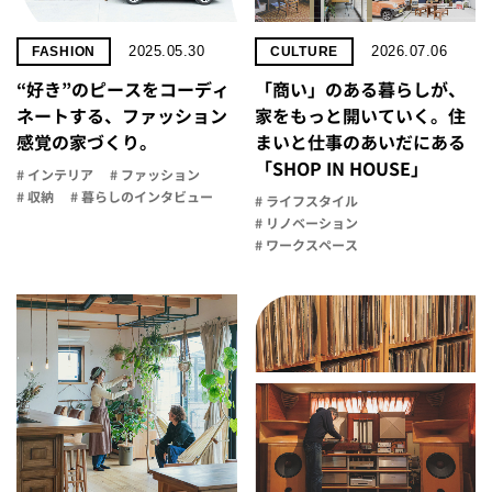
2025.05.30
2026.07.06
FASHION
CULTURE
“好き”のピースをコーディ
「商い」の​ある​暮らしが、​
ネートする、ファッション
家を​もっと​開いていく。​住
感覚の家づくり。
まいと​仕事の​あいだに​ある​
「SHOP IN HOUSE」
# インテリア
# ファッション
# 収納
# 暮らしのインタビュー
# ライフスタイル
# リノベーション
# ワークスペース