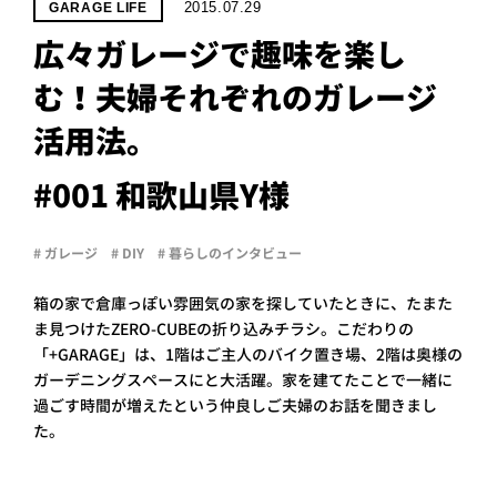
PROJECT
2015.07.29
GARAGE LIFE
広々ガレージで趣味を楽し
WHAT’S
LIFE
む！夫婦それぞれのガレージ
LABEL
活用法。
ライフレー
#001 和歌山県Y様
つ
い
て
も
っ
# ガレージ
# DIY
# 暮らしのインタビュー
はい
いいえ
箱の家で倉庫っぽい雰囲気の家を探していたときに、たまた
ま見つけたZERO-CUBEの折り込みチラシ。こだわりの
「+GARAGE」は、1階はご主人のバイク置き場、2階は奥様の
ガーデニングスペースにと大活躍。家を建てたことで一緒に
会社概
要
過ごす時間が増えたという仲良しご夫婦のお話を聞きまし
た。
企業の
方へ
お問い
合わせ