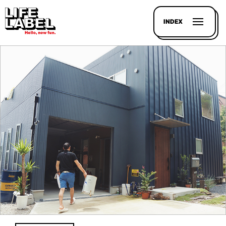
INDEX
記事を
探す
LL
MAGAZIN
HOUSE
LINE-
UP