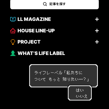
記事を探す
LL MAGAZINE
HOUSE LINE-UP
PROJECT
WHAT’S LIFE LABEL
ライフレーベル「
私
た
ち
に
つ
い
て
も
っ
と
知
り
た
い
…
？
」
はい
いいえ