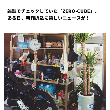
プライ
バシー
雑誌でチェックしていた「ZERO-CUBE」、
ポリシ
ー
ある日、朝刊折込に嬉しいニュースが！
採用情
報