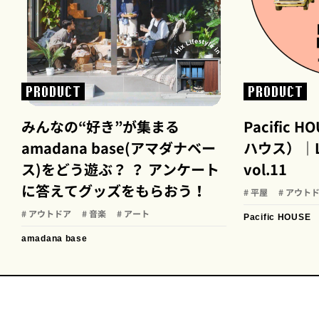
PRODUCT
PRODUCT
みんなの“好き”が集まる
Pacific
amadana base(アマダナベー
ハウス）｜LI
ス)をどう遊ぶ？ ？ アンケート
vol.11
に答えてグッズをもらおう！
# 平屋
# アウト
# アウトドア
# 音楽
# アート
Pacific HOUSE
amadana base