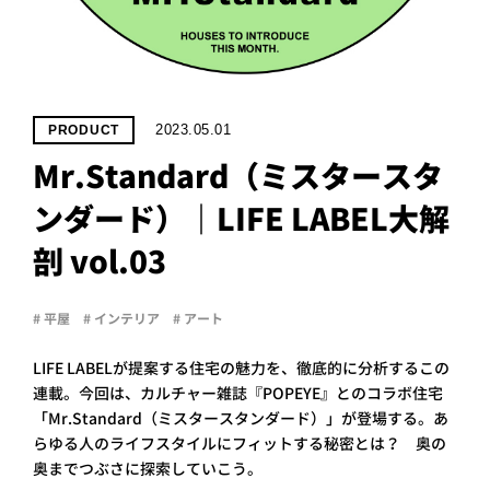
PROJECT
WHAT’S
LIFE
LABEL
2023.05.01
PRODUCT
Mr.Standard（ミスタースタ
ライフレー
ンダード）｜LIFE LABEL大解
つ
い
て
も
っ
剖 vol.03
はい
いいえ
# 平屋
# インテリア
# アート
LIFE LABELが提案する住宅の魅力を、徹底的に分析するこの
会社概
連載。今回は、カルチャー雑誌『POPEYE』とのコラボ住宅
要
「Mr.Standard（ミスタースタンダード）」が登場する。あ
企業の
方へ
らゆる人のライフスタイルにフィットする秘密とは？ 奥の
奥までつぶさに探索していこう。
お問い
合わせ