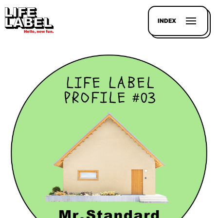
INDEX
記事を
探す
LL
MAGAZIN
HOUSE
LINE-
UP