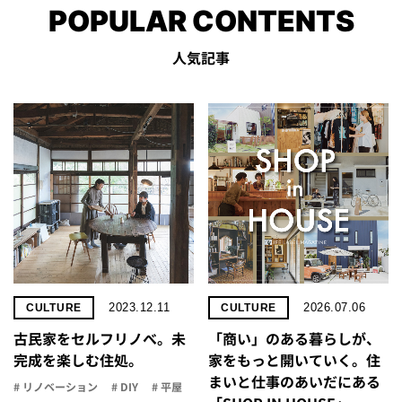
POPULAR CONTENTS
人気記事
2023.12.11
2026.07.06
CULTURE
CULTURE
古民家をセルフリノべ。未
「商い」の​ある​暮らしが、​
完成を楽しむ住処。
家を​もっと​開いていく。​住
まいと​仕事の​あいだに​ある​
# リノベーション
# DIY
# 平屋