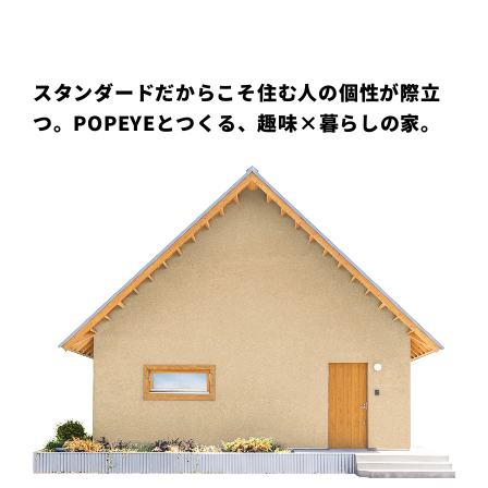
プライ
バシー
ポリシ
ー
スタンダードだからこそ住む人の個性が際立
採用情
報
つ。POPEYEとつくる、趣味×暮らしの家。