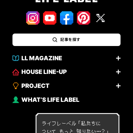
記事を探す
LL MAGAZINE
HOUSE LINE-UP
PROJECT
WHAT’S LIFE LABEL
ライフレーベル「
私
た
ち
に
つ
い
て
も
っ
と
知
り
た
い
…
？
」