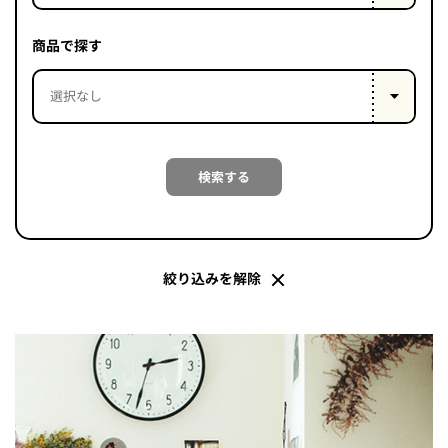
PROJECT
WHAT’S
商品で探す
LIFE
LABEL
ライフレー
検索する
つ
い
て
も
っ
はい
いいえ
絞り込みを解除
会社概
要
企業の
方へ
お問い
合わせ