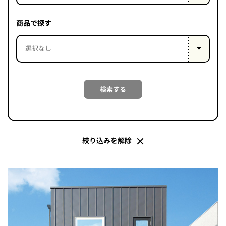
PROJECT
WHAT’S
商品で探す
LIFE
LABEL
ライフレー
検索する
つ
い
て
も
っ
はい
いいえ
絞り込みを解除
会社概
要
企業の
方へ
お問い
合わせ