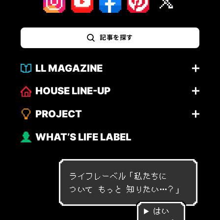
記事を探す
LL MAGAZINE
HOUSE LINE-UP
PROJECT
WHAT’S LIFE LABEL
ライフレーベル「
私
た
ち
に
つ
い
て
も
っ
と
知
り
た
い
…
？
」
はい