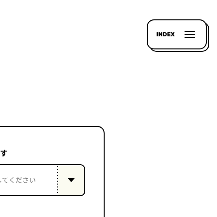
INDEX
す