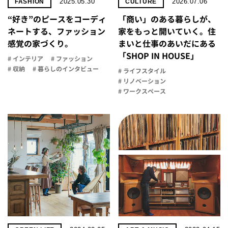
2025.05.30
2026.07.06
FASHION
CULTURE
“好き”のピースをコーディ
「商い」の​ある​暮らしが、​
ネートする、ファッション
家を​もっと​開いていく。​住
感覚の家づくり。
まいと​仕事の​あいだに​ある​
「SHOP IN HOUSE」
# インテリア
# ファッション
# 収納
# 暮らしのインタビュー
# ライフスタイル
# リノベーション
# ワークスペース