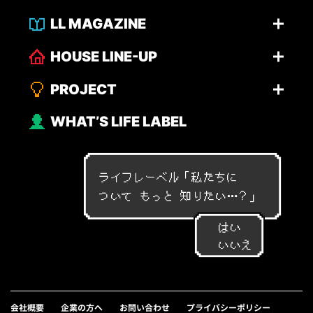
LL MAGAZINE
HOUSE LINE-UP
PROJECT
WHAT’S LIFE LABEL
ライフレーベル「
私
た
ち
に
つ
い
て
も
っ
と
知
り
た
い
…
？
」
はい
いいえ
会社概要
企業の方へ
お問い合わせ
プライバシーポリシー