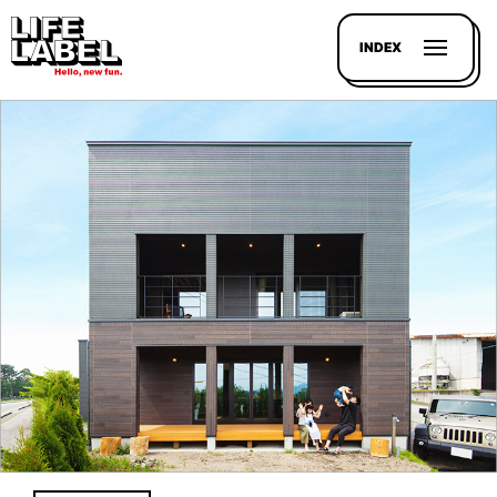
INDEX
記事を
探す
LL
MAGAZIN
HOUSE
LINE-
UP