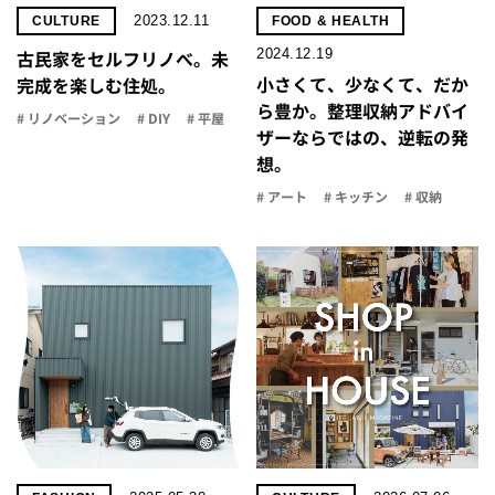
2023.12.11
CULTURE
FOOD & HEALTH
2024.12.19
古民家をセルフリノべ。未
小さくて、少なくて、だか
完成を楽しむ住処。
ら豊か。整理収納アドバイ
# リノベーション
# DIY
# 平屋
ザーならではの、逆転の発
想。
# アート
# キッチン
# 収納