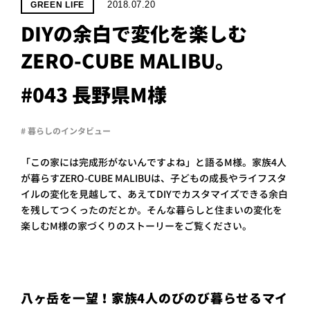
PROJECT
2018.07.20
GREEN LIFE
DIYの余白で変化を楽しむ
WHAT’S
LIFE
ZERO-CUBE MALIBU。
LABEL
#043 長野県M様
ライフレー
# 暮らしのインタビュー
つ
い
て
も
っ
「この家には完成形がないんですよね」と語るM様。家族4人
はい
が暮らすZERO-CUBE MALIBUは、子どもの成長やライフスタ
いいえ
イルの変化を見越して、あえてDIYでカスタマイズできる余白
を残してつくったのだとか。そんな暮らしと住まいの変化を
楽しむM様の家づくりのストーリーをご覧ください。
会社概
要
企業の
方へ
八ヶ岳を一望！家族4人のびのび暮らせるマイ
お問い
合わせ