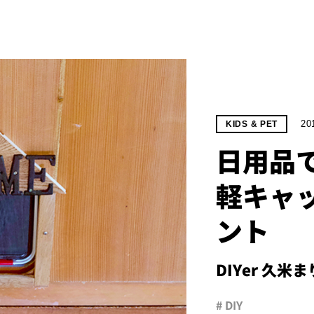
20
KIDS & PET
日用品で
軽キャ
ント
DIYer 久米ま
# DIY