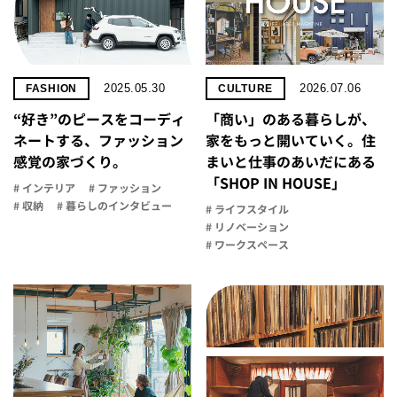
2025.05.30
2026.07.06
FASHION
CULTURE
“好き”のピースをコーディ
「商い」の​ある​暮らしが、​
ネートする、ファッション
家を​もっと​開いていく。​住
感覚の家づくり。
まいと​仕事の​あいだに​ある​
「SHOP IN HOUSE」
# インテリア
# ファッション
# 収納
# 暮らしのインタビュー
# ライフスタイル
# リノベーション
# ワークスペース