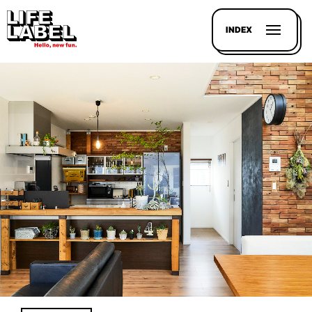
INDEX
記事を
探す
LL
MAGAZIN
HOUSE
LINE-
UP