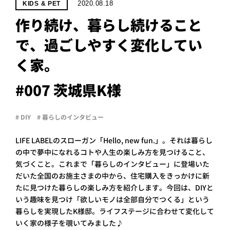
PROJECT
2020.08.18
KIDS & PET
作り続け、暮らし続けること
WHAT’S
LIFE
で、過ごしやすく変化してい
LABEL
く家。
ライフレー
#007 茨城県K様
つ
い
て
も
っ
# DIY
# 暮らしのインタビュー
はい
いいえ
LIFE LABELのスローガン「Hello, new fun.」。それは暮らし
の中で夢中になれるコトや人生の楽しみ方を見つけること、
気づくこと。これまで「暮らしのインタビュー」に登場いた
だいた全国のお施主さまの中から、住宅購入をきっかけに新
会社概
要
たに見つけた暮らしの楽しみ方を紹介します。今回は、DIYと
いう趣味を見つけ「欲しいモノは全部自分でつくる」という
企業の
方へ
暮らしを実現したK様邸。ライフステージに合わせて変化して
お問い
いく家の様子を覗いてみました♪
合わせ