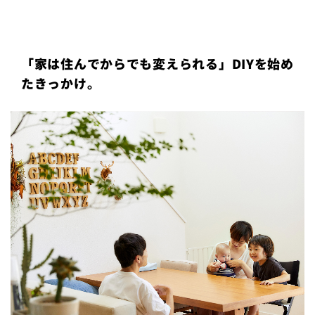
プライ
バシー
ポリシ
ー
「家は住んでからでも変えられる」DIYを始め
採用情
報
たきっかけ。