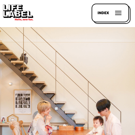
INDEX
記事を
探す
LL
MAGAZIN
HOUSE
LINE-
UP