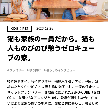
PROJECT
WHAT’S
LIFE
LABEL
2023.12.25
KIDS & PET
猫も家族の一員だから。猫も
ライフレー
人ものびのび憩うゼロキュー
つ
い
て
も
っ
ブの家。
はい
いいえ
# ファミリー
# 吹き抜け
# 暮らしのインタビュー
時に気ままに、時に寄り添い、猫は人を魅了する。今回、登
会社概
場いただくSHINOさん夫妻も猫に魅了され、一家の住まいは
要
キャットフレンドリー。開放感にあふれたZERO-CUBE（ゼロ
企業の
方へ
O）に“猫想い”なアレンジを加え、愛息が誕生した今、住ま
いはより家族の憩いの場所に。愛猫と共に暮らし、暮らしの
お問い
合わせ