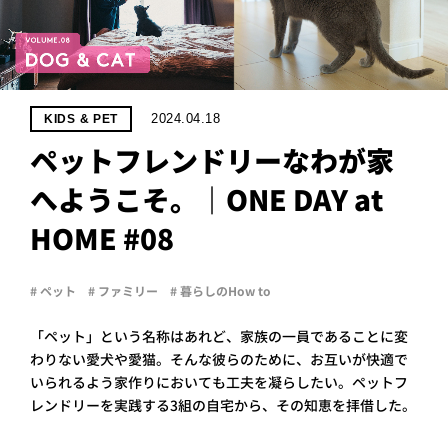
PROJECT
WHAT’S
LIFE
LABEL
2024.04.18
KIDS & PET
ペットフレンドリーなわが家
ライフレー
へようこそ。｜ONE DAY at
つ
い
て
も
っ
HOME #08
はい
いいえ
# ペット
# ファミリー
# 暮らしのHow to
「ペット」という名称はあれど、家族の一員であることに変
会社概
わりない愛犬や愛猫。そんな彼らのために、お互いが快適で
要
いられるよう家作りにおいても工夫を凝らしたい。ペットフ
企業の
方へ
レンドリーを実践する3組の自宅から、その知恵を拝借した。
お問い
合わせ