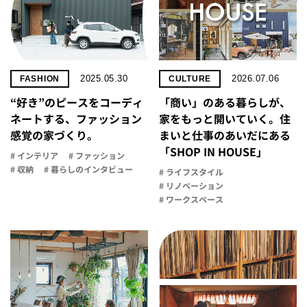
2025.05.30
2026.07.06
FASHION
CULTURE
“好き”のピースをコーディ
「商い」の​ある​暮らしが、​
ネートする、ファッション
家を​もっと​開いていく。​住
感覚の家づくり。
まいと​仕事の​あいだに​ある​
「SHOP IN HOUSE」
# インテリア
# ファッション
# 収納
# 暮らしのインタビュー
# ライフスタイル
# リノベーション
# ワークスペース