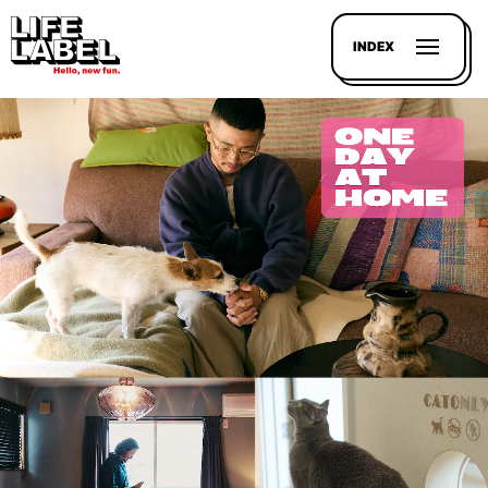
INDEX
記事を
探す
LL
MAGAZIN
HOUSE
LINE-
UP