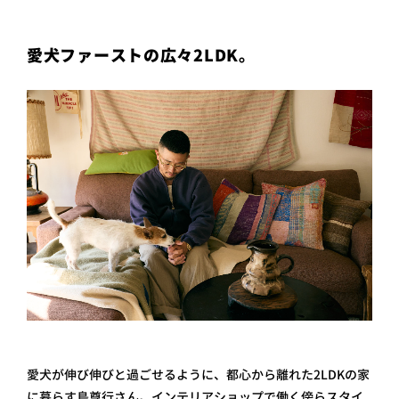
プライ
バシー
ポリシ
愛犬ファーストの広々2LDK。
ー
採用情
報
愛犬が伸び伸びと過ごせるように、都心から離れた2LDKの家
に暮らす島尊行さん。インテリアショップで働く傍らスタイ