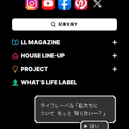
記事を探す
LL MAGAZINE
HOUSE LINE-UP
PROJECT
WHAT’S LIFE LABEL
ライフレーベル「
私
た
ち
に
つ
い
て
も
っ
と
知
り
た
い
…
？
」
はい