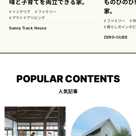
味と子育てを両立できる家。
ものびのび
家。
# インテリア
# ファミリー
# アウトドアリビング
# ファミリー
# 
# 暮らしのインタ
Sunny Track House
ZERO-CUBE
POPULAR CONTENTS
人気記事