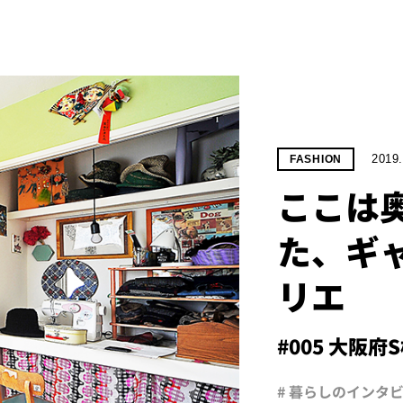
2019.
FASHION
ここは
た、ギ
リエ
#005 大阪府
# 暮らしのインタ