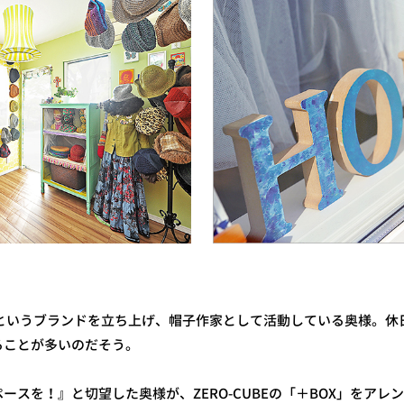
い）” というブランドを立ち上げ、帽子作家として活動している奥様。
ることが多いのだそう。
ースを！』と切望した奥様が、ZERO-CUBEの「＋BOX」をアレ