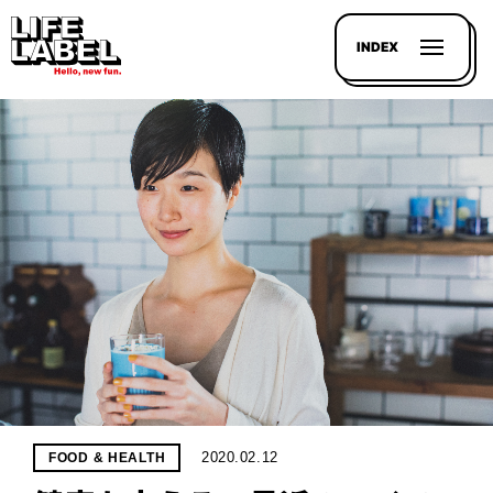
INDEX
記事を
探す
LL
MAGAZIN
HOUSE
LINE-
UP
2020.02.12
FOOD & HEALTH