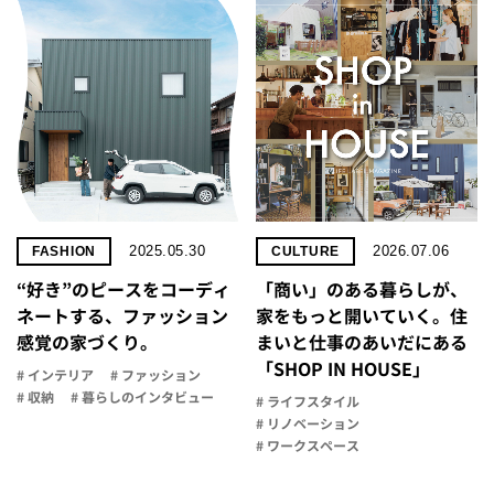
2025.05.30
2026.07.06
FASHION
CULTURE
“好き”のピースをコーディ
「商い」の​ある​暮らしが、​
ネートする、ファッション
家を​もっと​開いていく。​住
感覚の家づくり。
まいと​仕事の​あいだに​ある​
「SHOP IN HOUSE」
# インテリア
# ファッション
# 収納
# 暮らしのインタビュー
# ライフスタイル
# リノベーション
# ワークスペース