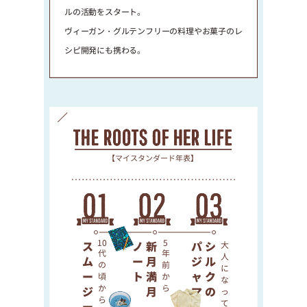
ルの活動をスタート。
ヴィーガン・グルテンフリーの料理やお菓子のレ
シピ開発にも携わる。
【マイスタンダード年表】
スムージー
10
ノート
新月・満月
5
パジャマ
シルクの
大人になってから
代の頃から
年前から