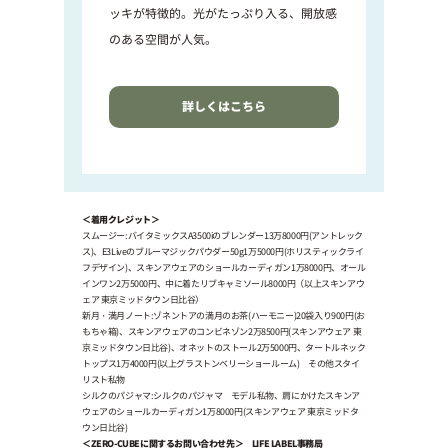
ッキが特徴的。光がたっぷり入る、開放感
のある空間が人気。
詳しくはこちら
＜着用クレジット＞
スムージー:バイタミックスA3500iのブレンダー13万8000円(アントレック
ス)、E3Liveのブルーマジックパウダー50g1万5000円(ホリスティックライ
フデザイン)、スキンアウェアのショールカーディガン1万8000円、オール
インワン2万5000円、中に着たリブキャミソール8000円（以上スキンアウ
ェア 東京ミッドタウン日比谷）
新月・満月ノート:ゾネントアの満月のお茶(ハーモニー)20袋入り900円(お
もちゃ箱)、スキンアウェアのコンビネゾン2万8500円(スキンアウェア 東
京ミッドタウン日比谷)、オネットのストール2万5000円、タートルネック
トップス1万4000円(以上グラストンベリーショールーム) その他スタイ
リスト私物
シルクのパジャマ:シルクのパジャマ モデル私物、肩にかけたスキンア
ウェアのショールカーディガン1万8000円(スキンアウェア 東京ミッドタ
ウン日比谷)
＜ZERO-CUBEに関するお問い合わせ先＞ LIFE LABEL事務局