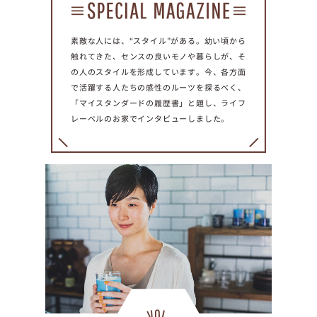
プライ
バシー
ポリシ
素敵な人には、“スタイル”がある。幼い頃から
ー
触れてきた、センスの良いモノや暮らしが、そ
採用情
の人のスタイルを形成しています。今、各方面
報
で活躍する人たちの感性のルーツを探るべく、
「マイスタンダードの履歴書」と題し、ライフ
レーベルのお家でインタビューしました。