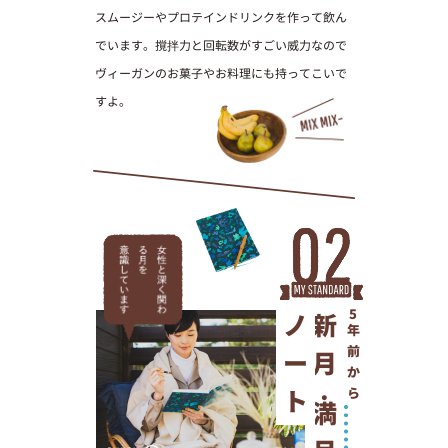
スムージーやプロテインドリンクを作って飲ん
でいます。撹拌力と回転数がすごい威力なので
ヴィーガンのお菓子やお料理にも持ってこいで
すよ。
ノート
新月・
5
年前から
満
月