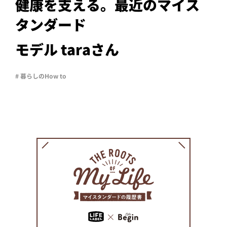
PROJECT
健康を支える。最近のマイス
タンダード
WHAT’S
LIFE
LABEL
モデル taraさん
# 暮らしのHow to
ライフレー
つ
い
て
も
っ
はい
いいえ
会社概
要
企業の
方へ
お問い
合わせ