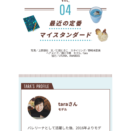
最近の定番
マイスタンダード
写真／上原朋也 文／仁田ときこ スタイリング／野崎未菜美
ヘアメイク／畑江千穂 モデル／tara
協力／UTUWA、AWABEES
taraさん
モデル
バレリーナとして活躍した後、2016年よりモデ