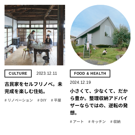
2023.12.11
CULTURE
FOOD & HEALTH
2024.12.19
古民家をセルフリノべ。未
小さくて、少なくて、だか
完成を楽しむ住処。
ら豊か。整理収納アドバイ
# リノベーション
# DIY
# 平屋
ザーならではの、逆転の発
想。
# アート
# キッチン
# 収納