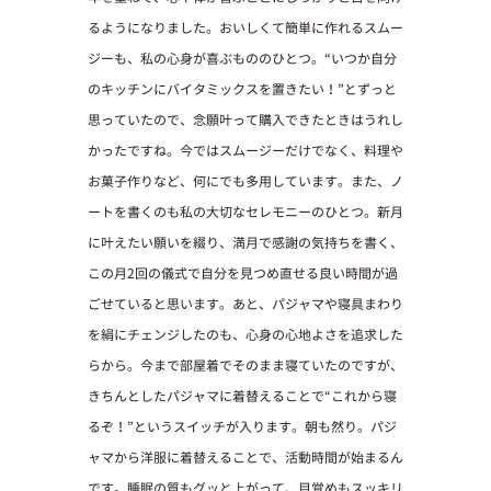
るようになりました。おいしくて簡単に作れるスムー
ジーも、私の心身が喜ぶもののひとつ。“いつか自分
のキッチンにバイタミックスを置きたい！”とずっと
思っていたので、念願叶って購入できたときはうれし
かったですね。今ではスムージーだけでなく、料理や
お菓子作りなど、何にでも多用しています。また、ノ
ートを書くのも私の大切なセレモニーのひとつ。新月
に叶えたい願いを綴り、満月で感謝の気持ちを書く、
この月2回の儀式で自分を見つめ直せる良い時間が過
ごせていると思います。あと、パジャマや寝具まわり
を絹にチェンジしたのも、心身の心地よさを追求した
らから。今まで部屋着でそのまま寝ていたのですが、
きちんとしたパジャマに着替えることで“これから寝
るぞ！”というスイッチが入ります。朝も然り。パジ
ャマから洋服に着替えることで、活動時間が始まるん
です。睡眠の質もグッと上がって、目覚めもスッキリ