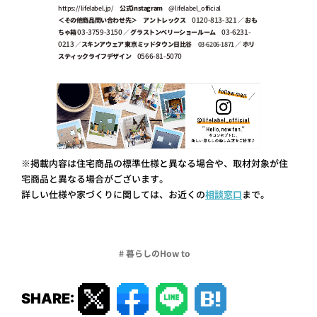
https://lifelabel.jp/
公式instagram
@lifelabel_official
0120-813-321
＜その他商品問い合わせ先＞
アントレックス
／
おも
03-3759-3150
03-6231-
ちゃ箱
／
グラストンベリーショールーム
0213
／
スキンアウェア 東京ミッドタウン日比谷
03-6206-1871
／
ホリ
0566-81-5070
スティックライフデザイン
※掲載内容は住宅商品の標準仕様と異なる場合や、取材対象が住
宅商品と異なる場合がございます。
詳しい仕様や家づくりに関しては、お近くの
相談窓口
まで。
# 暮らしのHow to
SHARE: