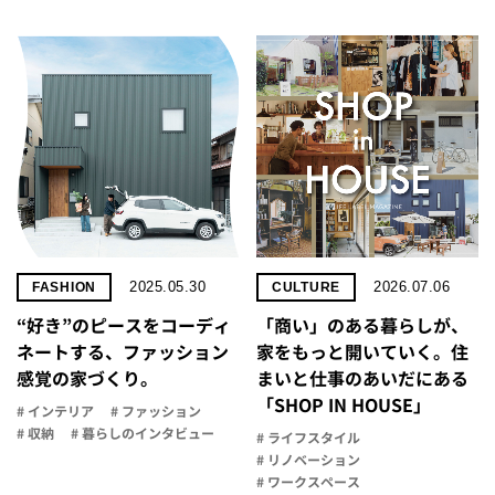
2025.05.30
2026.07.06
FASHION
CULTURE
“好き”のピースをコーディ
「商い」の​ある​暮らしが、​
ネートする、ファッション
家を​もっと​開いていく。​住
感覚の家づくり。
まいと​仕事の​あいだに​ある​
「SHOP IN HOUSE」
# インテリア
# ファッション
# 収納
# 暮らしのインタビュー
# ライフスタイル
# リノベーション
# ワークスペース