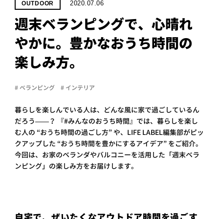
PROJECT
2020.07.06
OUTDOOR
週末ベランピングで、心晴れ
WHAT’S
LIFE
やかに。豊かなおうち時間の
LABEL
楽しみ方。
ライフレー
# ベランピング
# インテリア
つ
い
て
も
っ
暮らしを楽しんでいる人は、どんな風に家で過ごしているん
はい
だろう——？ 『#みんなのおうち時間』では、暮らしを楽し
いいえ
む人の “おうち時間の過ごし方” や、LIFE LABEL編集部がピッ
クアップした “おうち時間を豊かにするアイデア” をご紹介。
今回は、お家のベランダやバルコニーを活用した「週末ベラ
ンピング」の楽しみ方をお届けします。
会社概
要
企業の
方へ
お問い
自宅で、ぜいたくなアウトドア時間を過ごす
合わせ