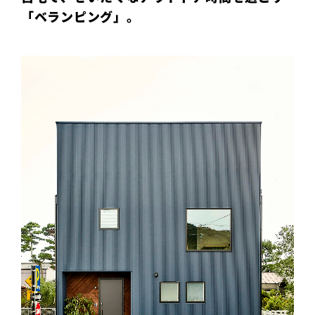
「ベランピング」。
プライ
バシー
ポリシ
ー
採用情
報