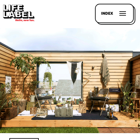
INDEX
記事を
探す
LL
MAGAZIN
HOUSE
LINE-
UP