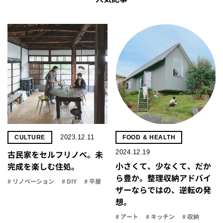
2023.12.11
CULTURE
FOOD & HEALTH
2024.12.19
古民家をセルフリノべ。未
小さくて、少なくて、だか
完成を楽しむ住処。
ら豊か。整理収納アドバイ
# リノベーション
# DIY
# 平屋
ザーならではの、逆転の発
想。
# アート
# キッチン
# 収納