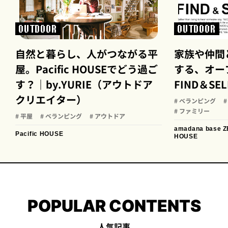
OUTDOOR
OUTDOOR
自然と暮らし、人がつながる平
家族や仲間
屋。Pacific HOUSEでどう過ご
する、オー
す？｜by.YURIE（アウトドア
FIND＆SELE
クリエイター）
# ベランピング
# ファミリー
# 平屋
# ベランピング
# アウトドア
amadana base
Z
Pacific HOUSE
HOUSE
POPULAR CONTENTS
人気記事