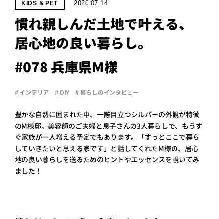
PROJECT
2020.07.14
KIDS & PET
慣れ親しんだ土地で叶える、
WHAT’S
LIFE
居心地の良い暮らし。
LABEL
#078 兵庫県M様
ライフレー
# インテリア
# DIY
# 暮らしのインタビュー
つ
い
て
も
っ
豊かな自然に囲まれた中、一際目立つシルバーの外観が特徴
はい
のM様邸。美容師のご夫婦と息子さんの3人暮らしで、もうす
いいえ
ぐ家族が一人増える予定でもあります。「ずっとここで暮ら
していきたいと思える家です」と話してくれたM様の、居心
地の良い暮らしを送るためのヒントやエッセンスを覗いてみ
ました！
会社概
要
企業の
方へ
お問い
合わせ