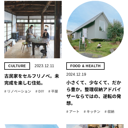
2023.12.11
CULTURE
FOOD & HEALTH
2024.12.19
古民家をセルフリノべ。未
小さくて、少なくて、だか
完成を楽しむ住処。
ら豊か。整理収納アドバイ
# リノベーション
# DIY
# 平屋
ザーならではの、逆転の発
想。
# アート
# キッチン
# 収納