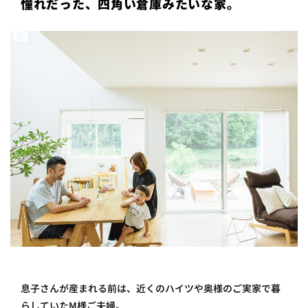
憧れだった、四角い倉庫みたいな家。
プライ
バシー
ポリシ
ー
採用情
報
息子さんが産まれる前は、近くのハイツや奥様のご実家で暮
らしていたM様ご夫婦。