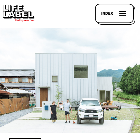
INDEX
記事を
探す
LL
MAGAZIN
HOUSE
LINE-
UP