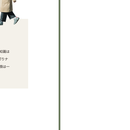
知識は
ぱりナ
顔は一