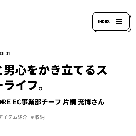
INDEX
08.31
と男心をかき立てるス
ーライフ。
STORE EC事業部チーフ 片桐 充博さん
 アイテム紹介
# 収納