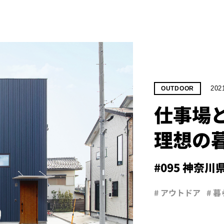
202
OUTDOOR
仕事場
理想の
#095 神奈川
# アウトドア
# 