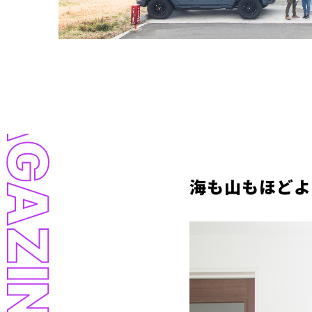
LL MAGAZINE
海も山もほどよ