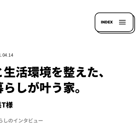
INDEX
1.04.14
と生活環境を整えた、
暮らしが叶う家。
県T様
暮らしのインタビュー