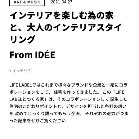
PROJECT
2021.04.27
ART & MUSIC
インテリアを楽しむ為の家
WHAT’S
LIFE
と、大人のインテリアスタイ
LABEL
リング
ライフレー
From IDÉE
つ
い
て
も
っ
# インテリア
はい
いいえ
LIFE LABELではこれまで様々なブランドや企業と一緒にコラ
ボレーションをして、 住宅を作ってきました。 この「LIFE
LABELとつくる家」は、そのコラボレーションして 誕生した
住宅のこだわりポイントと、デザインを担当した各社の想い
会社概
要
を 改めてじっくり語ってもらう企画。 それぞれの魅力がつま
った記事をぜひご覧ください！
企業の
方へ
お問い
合わせ