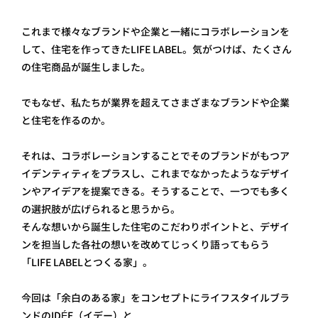
プライ
バシー
これまで様々なブランドや企業と一緒にコラボレーションを
ポリシ
ー
して、住宅を作ってきたLIFE LABEL。気がつけば、たくさん
採用情
の住宅商品が誕生しました。
報
でもなぜ、私たちが業界を超えてさまざまなブランドや企業
と住宅を作るのか。
それは、コラボレーションすることでそのブランドがもつア
イデンティティをプラスし、これまでなかったようなデザイ
ンやアイデアを提案できる。そうすることで、一つでも多く
の選択肢が広げられると思うから。
そんな想いから誕生した住宅のこだわりポイントと、デザイ
ンを担当した各社の想いを改めてじっくり語ってもらう
「LIFE LABELとつくる家」。
今回は「余白のある家」をコンセプトにライフスタイルブラ
ンドのIDÉE（イデー）と