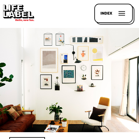
INDEX
記事を
探す
LL
MAGAZIN
HOUSE
LINE-
UP