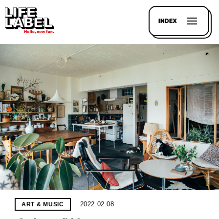
INDEX
記事を
探す
LL
MAGAZIN
HOUSE
LINE-
UP
2022.02.08
ART & MUSIC