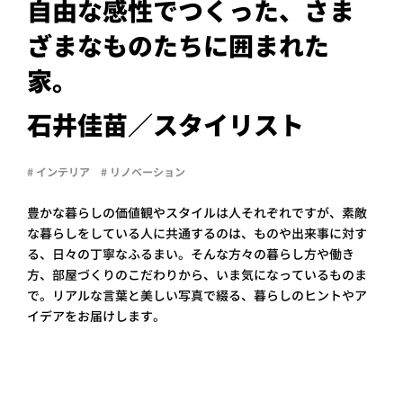
PROJECT
自由な感性でつくった、さま
ざまなものたちに囲まれた
WHAT’S
LIFE
家。
LABEL
石井佳苗／スタイリスト
ライフレー
つ
い
て
も
っ
# インテリア
# リノベーション
はい
豊かな暮らしの価値観やスタイルは人それぞれですが、素敵
な暮らしをしている人に共通するのは、ものや出来事に対す
いいえ
る、日々の丁寧なふるまい。そんな方々の暮らし方や働き
方、部屋づくりのこだわりから、いま気になっているものま
で。リアルな言葉と美しい写真で綴る、暮らしのヒントやア
会社概
イデアをお届けします。
要
企業の
方へ
お問い
合わせ