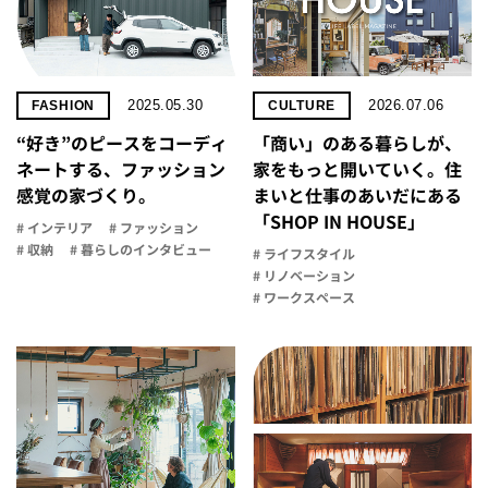
2025.05.30
2026.07.06
FASHION
CULTURE
“好き”のピースをコーディ
「商い」の​ある​暮らしが、​
ネートする、ファッション
家を​もっと​開いていく。​住
感覚の家づくり。
まいと​仕事の​あいだに​ある​
「SHOP IN HOUSE」
# インテリア
# ファッション
# 収納
# 暮らしのインタビュー
# ライフスタイル
# リノベーション
# ワークスペース