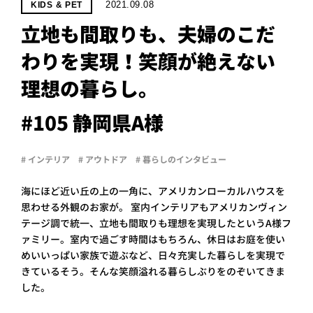
PROJECT
2021.09.08
KIDS & PET
立地も間取りも、夫婦のこだ
WHAT’S
LIFE
わりを実現！笑顔が絶えない
LABEL
理想の暮らし。
ライフレー
#105 静岡県A様
つ
い
て
も
っ
# インテリア
# アウトドア
# 暮らしのインタビュー
はい
いいえ
海にほど近い丘の上の一角に、アメリカンローカルハウスを
思わせる外観のお家が。 室内インテリアもアメリカンヴィン
テージ調で統一、立地も間取りも理想を実現したというA様フ
ァミリー。室内で過ごす時間はもちろん、休日はお庭を使い
会社概
要
めいいっぱい家族で遊ぶなど、日々充実した暮らしを実現で
きているそう。そんな笑顔溢れる暮らしぶりをのぞいてきま
企業の
方へ
した。
お問い
合わせ