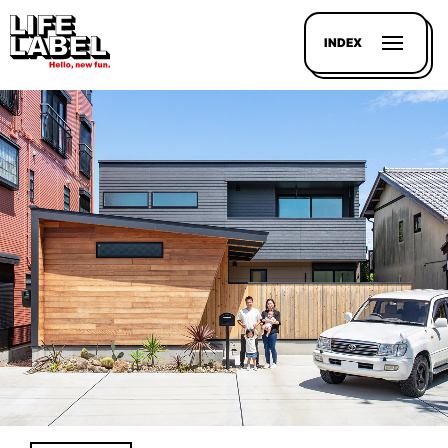
INDEX
記事を
探す
LL
MAGAZIN
HOUSE
LINE-
UP