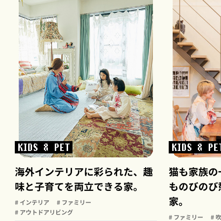
KIDS & PET
KIDS & PE
海外インテリアに彩られた、趣
猫も家族の
味と子育てを両立できる家。
ものびのび
家。
# インテリア
# ファミリー
# アウトドアリビング
# ファミリー
# 