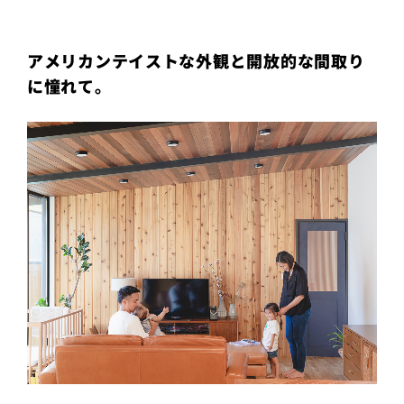
プライ
バシー
ポリシ
ー
アメリカンテイストな外観と開放的な間取り
採用情
に憧れて。
報