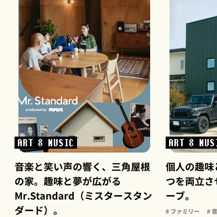
ART & MUSIC
ART & MUS
音楽と笑い声の響く、三角屋根
個人の趣味
の家。趣味と夢が広がる
つを両立さ
Mr.Standard（ミスタースタン
ーブ。
ダード）。
# ファミリー
# 