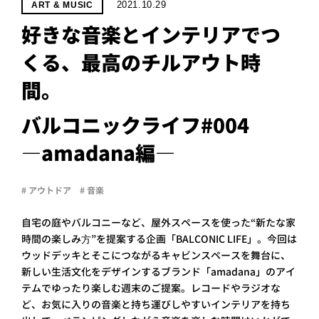
PROJECT
2021.10.29
ART & MUSIC
好きな音楽とインテリアでつ
WHAT’S
LIFE
くる、最高のチルアウト時
LABEL
間。
ライフレー
バルコニックライフ#004
つ
い
て
も
っ
―amadana編―
はい
いいえ
# アウトドア
# 音楽
自宅の庭やバルコニーなど、屋外スペースを使った“新たな家
時間の楽しみ⽅”を提案する企画「BALCONIC LIFE」。今回は
会社概
ウッドデッキとそこにつながるキャビンスペースを舞台に、
要
新しい生活文化をデザインするブランド「amadana」のアイ
企業の
テムでゆったり楽しむ週末のご提案。レコードやラジオな
方へ
ど、お気に入りの音楽と持ち運びしやすいインテリアを持ち
お問い
合わせ