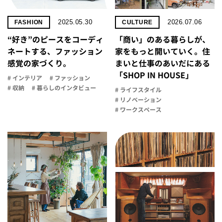
2025.05.30
2026.07.06
FASHION
CULTURE
“好き”のピースをコーディ
「商い」の​ある​暮らしが、​
ネートする、ファッション
家を​もっと​開いていく。​住
感覚の家づくり。
まいと​仕事の​あいだに​ある​
「SHOP IN HOUSE」
# インテリア
# ファッション
# 収納
# 暮らしのインタビュー
# ライフスタイル
# リノベーション
# ワークスペース