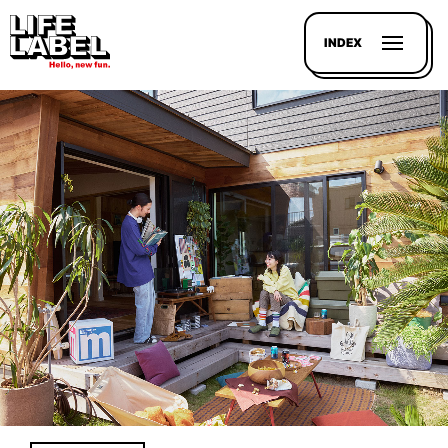
INDEX
記事を
探す
LL
MAGAZIN
HOUSE
LINE-
UP