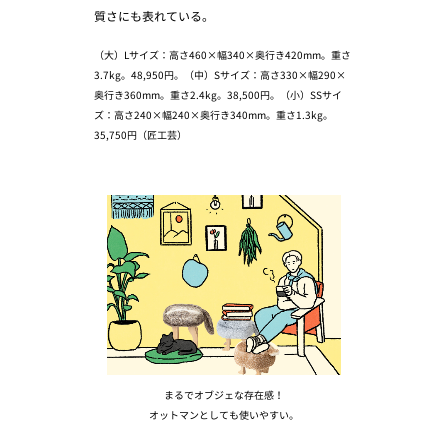
質さにも表れている。
（大）Lサイズ：高さ460×幅340×奥行き420mm。重さ
3.7kg。48,950円。（中）Sサイズ：高さ330×幅290×
奥行き360mm。重さ2.4kg。38,500円。（小）SSサイ
ズ：高さ240×幅240×奥行き340mm。重さ1.3kg。
35,750円（匠工芸）
まるでオブジェな存在感！
オットマンとしても使いやすい。