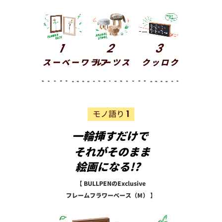
1
2
3
ベース
フラワー
スツール
クロック
1
モノ語り
一輪挿すだけで
それがそのまま
絵画になる!?
【 BULLPENのExclusive
フレームフラワーベース（M） 】