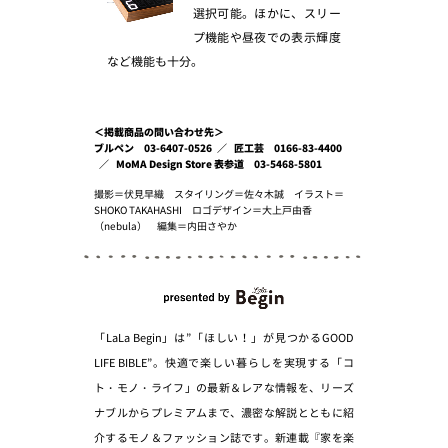
選択可能。ほかに、スリー
プ機能や昼夜での表示輝度
など機能も十分。
＜掲載商品の問い合わせ先＞
ブルペン 03-6407-0526
匠工芸 0166-83-4400
MoMA Design Store 表参道 03-5468-5801
撮影＝伏見早織 スタイリング＝佐々木誠 イラスト＝
SHOKO TAKAHASHI ロゴデザイン＝大上戸由香
（nebula） 編集＝内田さやか
「LaLa Begin」は”「ほしい！」が見つかるGOOD
LIFE BIBLE”。快適で楽しい暮らしを実現する「コ
ト・モノ・ライフ」の最新＆レアな情報を、リーズ
ナブルからプレミアムまで、濃密な解説とともに紹
介するモノ＆ファッション誌です。新連載『家を楽