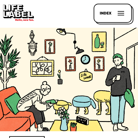
INDEX
記事を
探す
LL
MAGAZIN
HOUSE
LINE-
UP