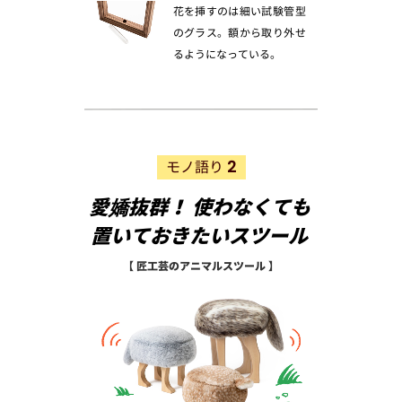
花を挿すのは細い試験管型
のグラス。額から取り外せ
るようになっている。
2
モノ語り
愛嬌抜群！ 使わなくても
置いておきたいスツール
【 匠工芸のアニマルスツール 】