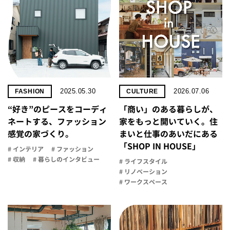
2025.05.30
2026.07.06
FASHION
CULTURE
“好き”のピースをコーディ
「商い」の​ある​暮らしが、​
ネートする、ファッション
家を​もっと​開いていく。​住
感覚の家づくり。
まいと​仕事の​あいだに​ある​
「SHOP IN HOUSE」
# インテリア
# ファッション
# 収納
# 暮らしのインタビュー
# ライフスタイル
# リノベーション
# ワークスペース