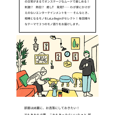
の日常がまるでオンステージなムードで楽しめる！
プライ
刺激!? 熱狂!? 癒し⁉ 発見⁉……
わが家にかけが
バシー
ポリシ
えのないエンターテインメントを――
そんなとき、
ー
相棒となるモノをLaLa Beginがセレクト！
毎回様々
採用情
なテーマで３つのモノ語りをお届けします。
報
部屋は綺麗に、お洒落にしておきたい！
でもあれも必要、これもあったらいいなぁと
部