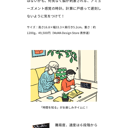
はないかも。何気なく脳が刺激される、アミュ
ーズメント感覚の時計。計算に戸惑って遅刻し
ないように気をつけて！
サイズ：高さ16.8×幅33.3×奥行き5.2cm。重さ：約
1200g。49,500円（MoMA Design Store 表参道）
「時間を知る」がお楽しみタイムに！
難易度、速度は６段階から