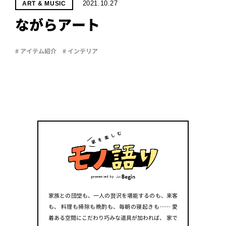
PROJECT
2021.10.27
ART & MUSIC
ながらアート
WHAT’S
LIFE
LABEL
# アイテム紹介
# インテリア
ライフレー
つ
い
て
も
っ
はい
いいえ
会社概
要
家族との団欒も、一人の贅沢を堪能するのも、来客
企業の
方へ
も、
料理も掃除も晩酌も、毎朝の寝起きも……
愛
お問い
着ある空間にこだわり巧みな道具が加われば、
家で
合わせ