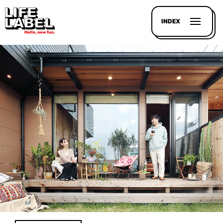
INDEX
記事を
探す
LL
MAGAZIN
HOUSE
LINE-
UP