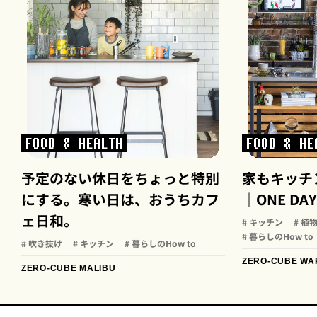
FOOD & HEALTH
FOOD & HE
予定のない休日をちょっと特別
家もキッチ
にする。寒い日は、おうちカフ
｜ONE DAY
ェ日和。
# キッチン
# 植
# 暮らしのHow to
# 吹き抜け
# キッチン
# 暮らしのHow to
ZERO-CUBE WA
ZERO-CUBE MALIBU