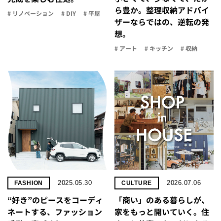
ら豊か。整理収納アドバイ
# リノベーション
# DIY
# 平屋
ザーならではの、逆転の発
想。
# アート
# キッチン
# 収納
2025.05.30
2026.07.06
FASHION
CULTURE
“好き”のピースをコーディ
「商い」の​ある​暮らしが、​
ネートする、ファッション
家を​もっと​開いていく。​住