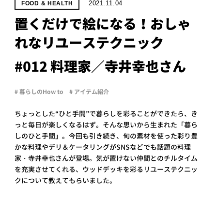
PROJECT
2021.11.04
FOOD & HEALTH
置くだけで絵になる！おしゃ
WHAT’S
LIFE
れなリユーステクニック
LABEL
#012 料理家／寺井幸也さん
ライフレー
# 暮らしのHow to
# アイテム紹介
つ
い
て
も
っ
ちょっとした“ひと手間”で暮らしを彩ることができたら、き
はい
っと毎日が楽しくなるはず。そんな思いから生まれた「暮ら
いいえ
しのひと手間」。今回も引き続き、旬の素材を使った彩り豊
かな料理やデリ＆ケータリングがSNSなどでも話題の料理
家・寺井幸也さんが登場。気が置けない仲間とのチルタイム
を充実させてくれる、ウッドデッキを彩るリユーステクニッ
会社概
要
クについて教えてもらいました。
企業の
方へ
お問い
合わせ