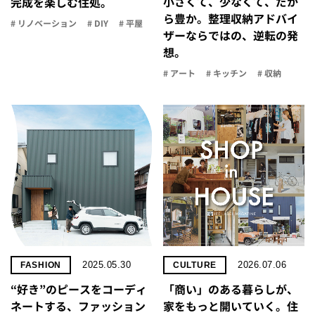
小さくて、少なくて、だか
完成を楽しむ住処。
ら豊か。整理収納アドバイ
# リノベーション
# DIY
# 平屋
ザーならではの、逆転の発
想。
# アート
# キッチン
# 収納
2025.05.30
2026.07.06
FASHION
CULTURE
“好き”のピースをコーディ
「商い」の​ある​暮らしが、​
ネートする、ファッション
家を​もっと​開いていく。​住