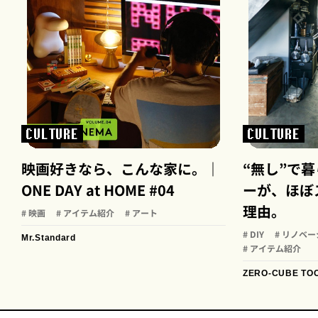
CULTURE
CULTURE
映画好きなら、こんな家に。｜
“無し”で
ONE DAY at HOME #04
ーが、ほぼ
理由。
# 映画
# アイテム紹介
# アート
# DIY
# リノベ
Mr.Standard
# アイテム紹介
ZERO-CUBE TO