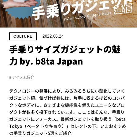
PROJECT
WHAT’S
LIFE
LABEL
2022.06.24
CULTURE
手乗りサイズガジェットの魅
ライフレー
力 by. b8ta Japan
つ
い
て
も
っ
はい
# アイテム紹介
いいえ
テクノロジーの発展により、みるみるうちに小型化していく
ガジェット類。気づけば巷には、片手に収まるほどのコンパ
クトなボディに、さまざまな機能性を備えたユニークなプロ
会社概
要
ダクトが数多く投下されています。ここではそんな、手乗り
ガジェットにフォーカス。最新ガジェットを取り扱う「b8ta
企業の
方へ
Tokyo（ベータ トウキョウ）」セレクトの下、いまおすすめ
お問い
の手乗りガジェット5選をご紹介。
合わせ