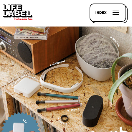
INDEX
記事を
探す
LL
MAGAZIN
HOUSE
LINE-
UP