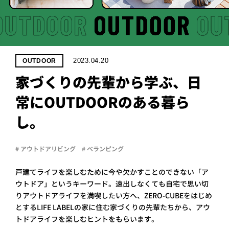
PROJECT
WHAT’S
LIFE
LABEL
2023.04.20
OUTDOOR
家づくりの先輩から学ぶ、日
ライフレー
常にOUTDOORのある暮ら
つ
い
て
も
っ
し。
はい
いいえ
# アウトドアリビング
# ベランピング
戸建てライフを楽しむために今や欠かすことのできない「ア
会社概
ウトドア」というキーワード。遠出しなくても自宅で思い切
要
りアウトドアライフを満喫したい方へ、ZERO-CUBEをはじめ
企業の
方へ
とするLIFE LABELの家に住む家づくりの先輩たちから、アウ
トドアライフを楽しむヒントをもらいます。
お問い
合わせ