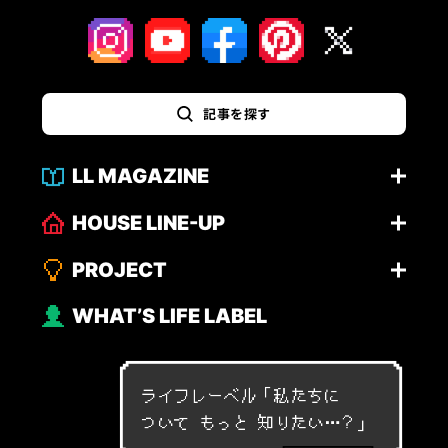
記事を探す
LL MAGAZINE
HOUSE LINE-UP
PROJECT
WHAT’S LIFE LABEL
ライフレーベル「
私
た
ち
に
つ
い
て
も
っ
と
知
り
た
い
…
？
」