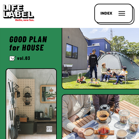
INDEX
記事を
探す
LL
MAGAZIN
HOUSE
LINE-
UP