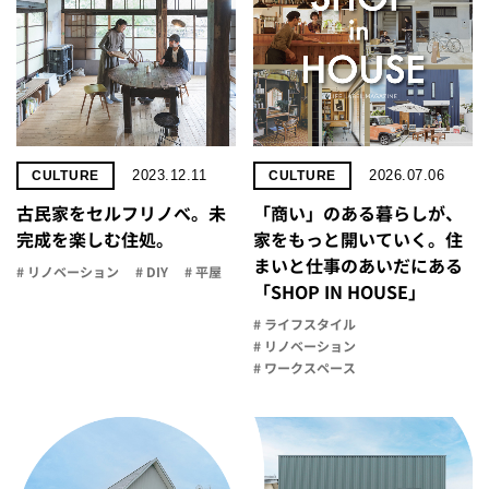
2023.12.11
2026.07.06
CULTURE
CULTURE
古民家をセルフリノべ。未
「商い」の​ある​暮らしが、​
完成を楽しむ住処。
家を​もっと​開いていく。​住
まいと​仕事の​あいだに​ある​
# リノベーション
# DIY
# 平屋
「SHOP IN HOUSE」
# ライフスタイル
# リノベーション
# ワークスペース