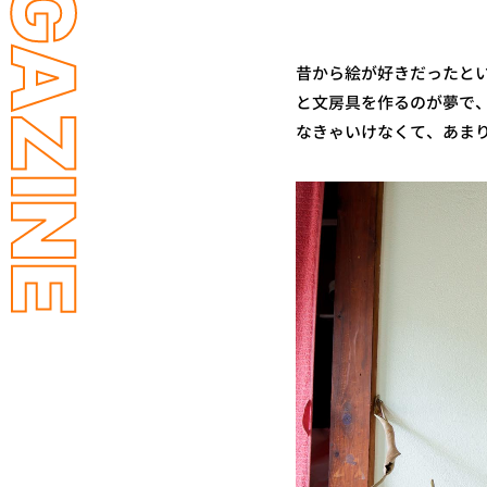
LL MAGAZINE
昔から絵が好きだったと
と文房具を作るのが夢で
なきゃいけなくて、あま