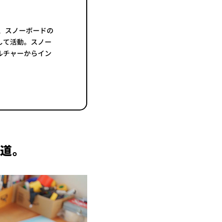
後、スノーボードの
して活動。スノー
ルチャーからイン
の道。