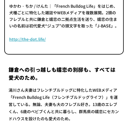
ゆかわ・ちか / けんた｜「French Bulldog Life」をはじめ、
犬種ごとに特化した雑誌やWEBメディアを複数展開。2頭の
フレブルと共に鎌倉と嬬恋の二拠点生活を送り、嬬恋の住ま
いの名前は初代愛犬“ジュブ”の頭文字を取った「J-BASE」。
http://the-dot.life/
鎌倉への引っ越しも嬬恋の別邸も、すべては
愛犬のため。
湯川さん夫妻はフレンチブルドッグに特化したWEBメディア
「French Bulldog Life（フレンチブルドッグライフ）」を運
営している。無論、夫妻も大のフレブル好き。13歳のエレブ
くん、6歳のベビブくんと共に暮らし、群馬県の嬬恋にセカン
ドハウスを設けたのも愛犬のため。