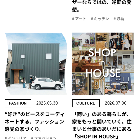
ザーならではの、逆転の発
想。
# アート
# キッチン
# 収納
2025.05.30
2026.07.06
FASHION
CULTURE
“好き”のピースをコーディ
「商い」の​ある​暮らしが、​
ネートする、ファッション
家を​もっと​開いていく。​住
感覚の家づくり。
まいと​仕事の​あいだに​ある​
「SHOP IN HOUSE」
# インテリア
# ファッション