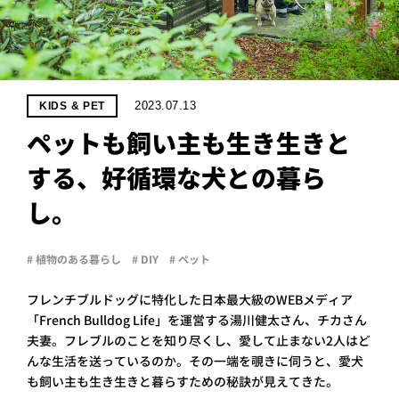
PROJECT
WHAT’S
LIFE
LABEL
2023.07.13
KIDS & PET
ペットも飼い主も生き生きと
ライフレー
する、好循環な犬との暮ら
つ
い
て
も
っ
し。
はい
いいえ
# 植物のある暮らし
# DIY
# ペット
フレンチブルドッグに特化した日本最大級のWEBメディア
会社概
「French Bulldog Life」を運営する湯川健太さん、チカさん
要
夫妻。フレブルのことを知り尽くし、愛して止まない2人はど
企業の
方へ
んな生活を送っているのか。その一端を覗きに伺うと、愛犬
も飼い主も生き生きと暮らすための秘訣が見えてきた。
お問い
合わせ