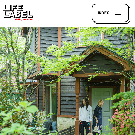
INDEX
記事を
探す
LL
MAGAZIN
HOUSE
LINE-
UP