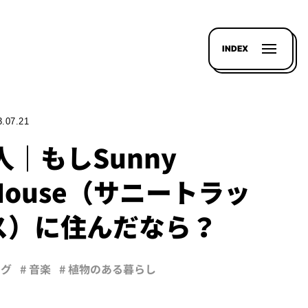
INDEX
3.07.21
人｜もしSunny
 House（サニートラッ
ス）に住んだなら？
ング
# 音楽
# 植物のある暮らし