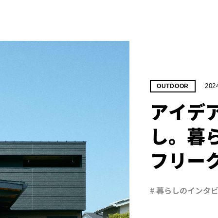
202
OUTDOOR
アイデ
し。暮
フリー
# 暮らしのインタ