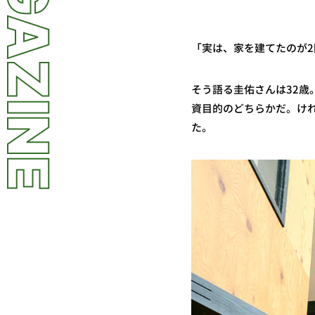
LL MAGAZINE
「実は、家を建てたのが
そう語る圭佑さんは32歳
資目的のどちらかだ。け
た。