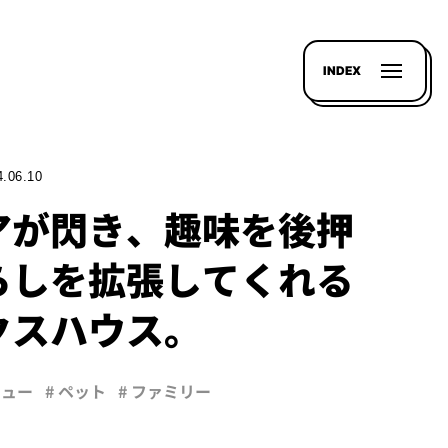
INDEX
4.06.10
アが閃き、趣味を後押
らしを拡張してくれる
クスハウス。
ビュー
# ペット
# ファミリー