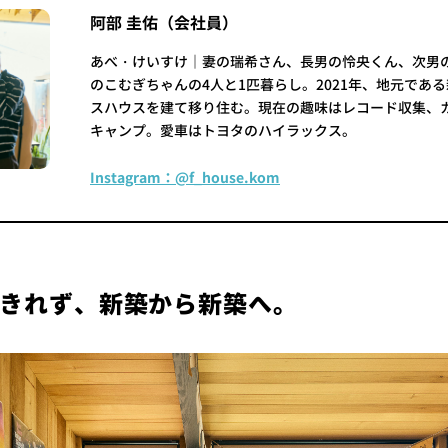
阿部 圭佑（会社員）
あべ・けいすけ｜妻の瑞希さん、長男の怜央くん、次男
のこむぎちゃんの4人と1匹暮らし。2021年、地元であ
スハウスを建て移り住む。現在の趣味はレコード収集、
キャンプ。愛車はトヨタのハイラックス。
Instagram：@f_house.kom
きれず、新築から新築へ。