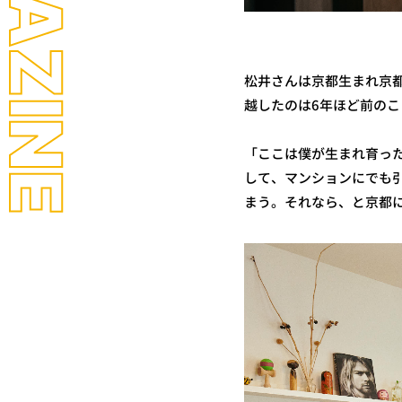
LL MAGAZINE
松井さんは京都生まれ京
越したのは6年ほど前の
「ここは僕が生まれ育っ
して、マンションにでも
まう。それなら、と京都