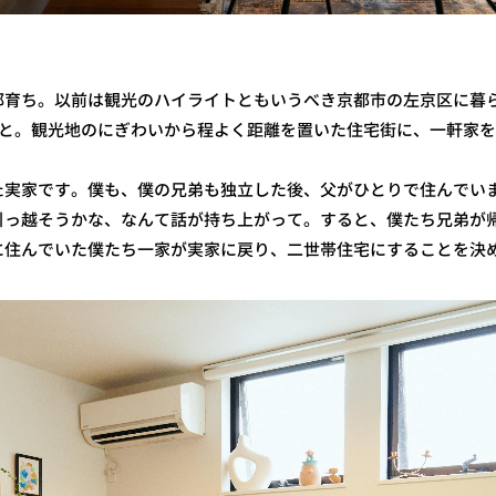
都育ち。以前は観光のハイライトともいうべき京都市の左京区に暮
こと。観光地のにぎわいから程よく距離を置いた住宅街に、一軒家
た実家です。僕も、僕の兄弟も独立した後、父がひとりで住んでい
引っ越そうかな、なんて話が持ち上がって。すると、僕たち兄弟が
に住んでいた僕たち一家が実家に戻り、二世帯住宅にすることを決