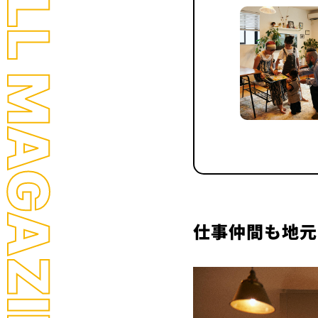
LL MAGAZINE
仕事仲間も地元