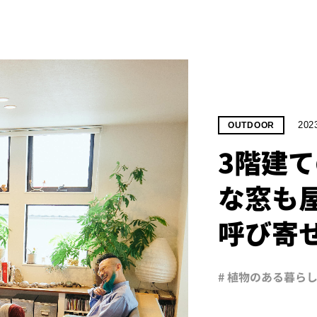
202
OUTDOOR
3階建
な窓も
呼び寄
# 植物のある暮ら