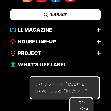
記事を探す
LL MAGAZINE
HOUSE LINE-UP
PROJECT
WHAT’S LIFE LABEL
ライフレーベル「
私
た
ち
に
つ
い
て
も
っ
と
知
り
た
い
…
？
」
はい
いいえ