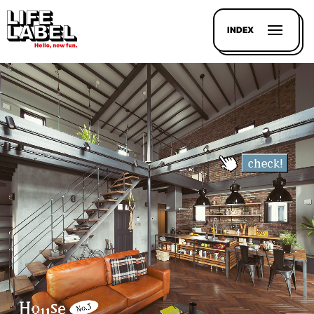
INDEX
記事を
探す
LL
MAGAZIN
HOUSE
LINE-
UP