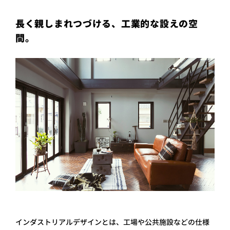
プライ
バシー
長く親しまれつづける、工業的な設えの空
ポリシ
ー
間。
採用情
報
インダストリアルデザインとは、工場や公共施設などの仕様