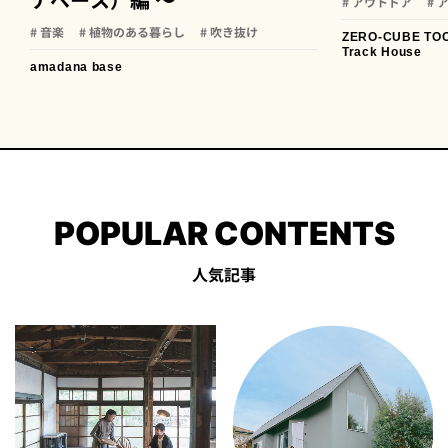
ナベース）編 〜
# アウトドア
#
# 音楽
# 植物のある暮らし
# 吹き抜け
ZERO-CUBE TO
Track House
amadana base
POPULAR CONTENTS
人気記事