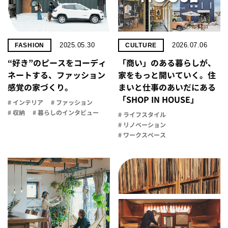
2025.05.30
2026.07.06
FASHION
CULTURE
“好き”のピースをコーディ
「商い」の​ある​暮らしが、​
ネートする、ファッション
家を​もっと​開いていく。​住
感覚の家づくり。
まいと​仕事の​あいだに​ある​
「SHOP IN HOUSE」
# インテリア
# ファッション
# 収納
# 暮らしのインタビュー
# ライフスタイル
# リノベーション
# ワークスペース