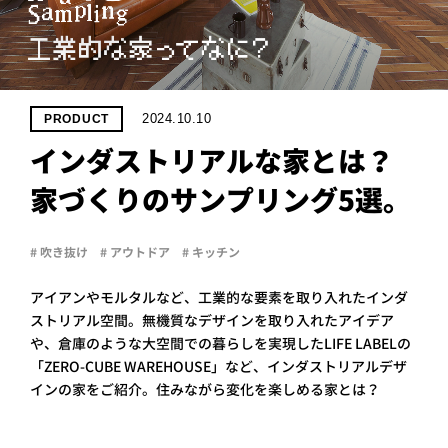
PROJECT
WHAT’S
LIFE
LABEL
2024.10.10
PRODUCT
インダストリアルな家とは？
ライフレー
家づくりのサンプリング5選。
つ
い
て
も
っ
はい
# 吹き抜け
# アウトドア
# キッチン
いいえ
アイアンやモルタルなど、工業的な要素を取り入れたインダ
ストリアル空間。無機質なデザインを取り入れたアイデア
や、倉庫のような大空間での暮らしを実現したLIFE LABELの
会社概
要
「ZERO-CUBE WAREHOUSE」など、インダストリアルデザ
インの家をご紹介。住みながら変化を楽しめる家とは？
企業の
方へ
お問い
合わせ