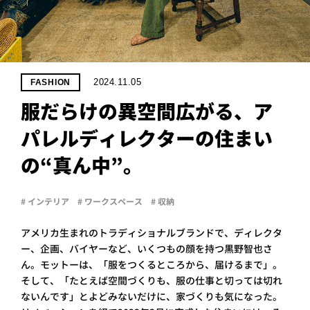
PROJECT
WHAT’S
LIFE
LABEL
2024.11.05
FASHION
服だらけの異空間広がる、ア
ライフレー
パレルディレクターの住まい
つ
い
て
も
っ
の“真ん中”。
はい
いいえ
# インテリア
# ワークスペース
# 収納
アメリカ生まれのトラディショナルブランドで、ディレクタ
会社概
ー、企画、バイヤーなど、いくつもの顔を持つ黒野智也さ
要
ん。モットーは、「服をつくるところから、届けるまで」。
企業の
方へ
そして、「たとえば空間づくりも、服の仕事と切っては切れ
ないんです」とよどみないだけに、家づくりも気になった。
お問い
合わせ