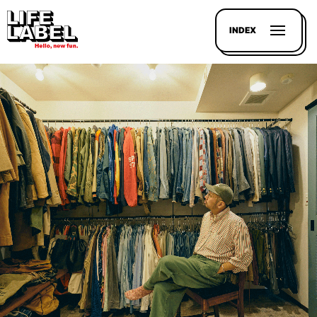
INDEX
記事を
探す
LL
MAGAZIN
HOUSE
LINE-
UP