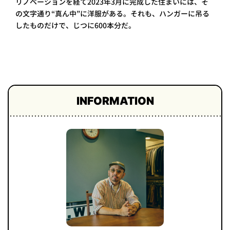
リノベーションを経て2023年3月に完成した住まいには、そ
プライ
の文字通り“真ん中”に洋服がある。それも、ハンガーに吊る
バシー
したものだけで、じつに600本分だ。
ポリシ
ー
採用情
報
INFORMATION