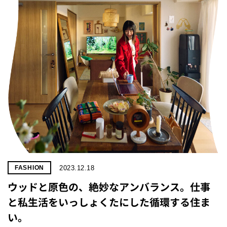
プライ
バシー
ポリシ
ー
採用情
報
2023.12.18
FASHION
ウッドと原色の、絶妙なアンバランス。仕事
と私生活をいっしょくたにした循環する住ま
い。