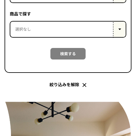
PROJECT
WHAT’S
商品で探す
LIFE
LABEL
ライフレー
検索する
つ
い
て
も
っ
はい
いいえ
絞り込みを解除
会社概
要
企業の
方へ
お問い
合わせ