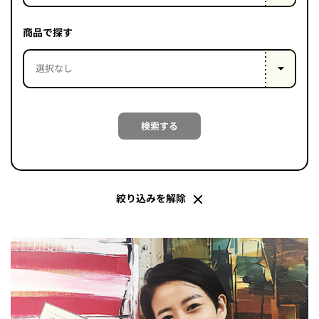
PROJECT
WHAT’S
商品で探す
LIFE
LABEL
ライフレー
検索する
つ
い
て
も
っ
はい
いいえ
絞り込みを解除
会社概
要
企業の
方へ
お問い
合わせ