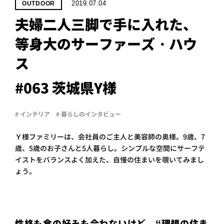
PROJECT
2019.07.04
OUTDOOR
夫婦二人三脚で手に入れた、
WHAT’S
LIFE
等身大のサーファーズ・ハウ
LABEL
ス
ライフレー
#063 茨城県Y様
つ
い
て
も
っ
# インテリア
# 暮らしのインタビュー
はい
いいえ
Ｙ様ファミリーは、会社員のご主人と美容師の奥様。9歳、7
歳、5歳のお子さんと5人暮らし。シンプルな空間にサーフテ
イストをバランスよく加えた、自慢の住まいを覗いてみまし
ょう。
会社概
要
企業の
方へ
お問い
性格も食の好みも合わないけど、“理想の住ま
合わせ