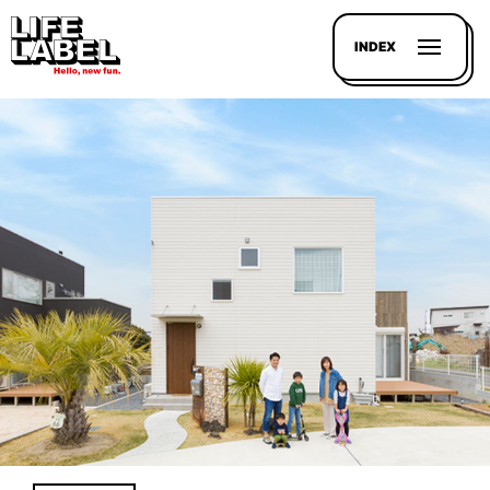
INDEX
記事を
探す
LL
MAGAZIN
HOUSE
LINE-
UP