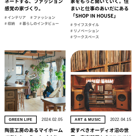
ネートする、ファッション
家を​もっと​開いていく。​住
感覚の家づくり。
まいと​仕事の​あいだに​ある​
「SHOP IN HOUSE」
# インテリア
# ファッション
# 収納
# 暮らしのインタビュー
# ライフスタイル
# リノベーション
# ワークスペース
2024.02.05
2022.04.15
GREEN LIFE
ART & MUSIC
陶芸工房のあるマイホーム
愛すべきオーディオ沼の世