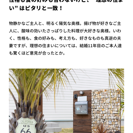
プライ
い” はピタリと一致！
バシー
ポリシ
ー
物静かなご主人と、明るく陽気な奥様。揚げ物が好きなご主
採用情
人に、酸味の効いたさっぱりした料理が大好きな奥様。いわ
報
く、性格も、食の好みも、考え方も、好きなものも真逆の夫
妻ですが、理想の住まいについては、結婚11年目のご本人達
も驚くほど意見が合ったとか。