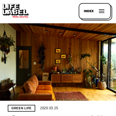
INDEX
記事を
探す
LL
MAGAZIN
HOUSE
LINE-
UP
2020.03.25
GREEN LIFE