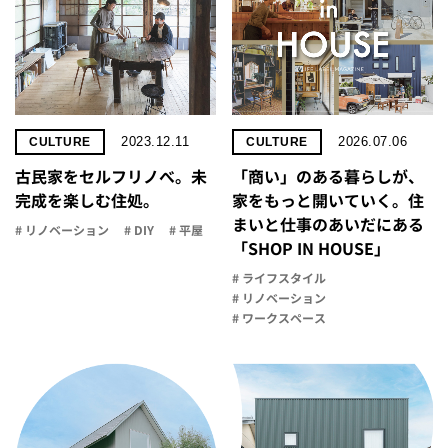
2023.12.11
2026.07.06
CULTURE
CULTURE
古民家をセルフリノべ。未
「商い」の​ある​暮らしが、​
完成を楽しむ住処。
家を​もっと​開いていく。​住
まいと​仕事の​あいだに​ある​
# リノベーション
# DIY
# 平屋
「SHOP IN HOUSE」
# ライフスタイル
# リノベーション
# ワークスペース