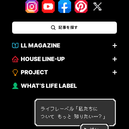
記事を探す
LL MAGAZINE
HOUSE LINE-UP
PROJECT
WHAT’S LIFE LABEL
ライフレーベル「
私
た
ち
に
つ
い
て
も
っ
と
知
り
た
い
…
？
」