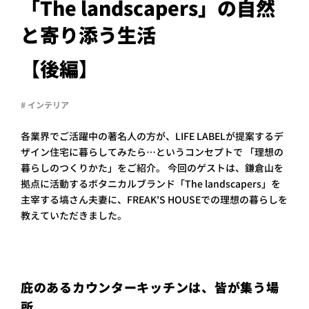
PROJECT
「The landscapers」の自然
と寄り添う生活
WHAT’S
LIFE
LABEL
【後編】
# インテリア
ライフレー
つ
い
て
も
っ
各業界でご活躍中の著名人の方が、LIFE LABELが提案するデ
ザイン住宅に暮らしてみたら…というコンセプトで 「理想の
はい
暮らしのつくりかた」をご紹介。 今回のゲストは、鎌倉山を
いいえ
拠点に活動するボタニカルブランド「The landscapers」を
主宰する塙さん夫妻に、FREAK'S HOUSEでの理想の暮らしを
教えていただきました。
会社概
要
企業の
方へ
庇のあるカウンターキッチンは、皆が集う場
お問い
所
合わせ