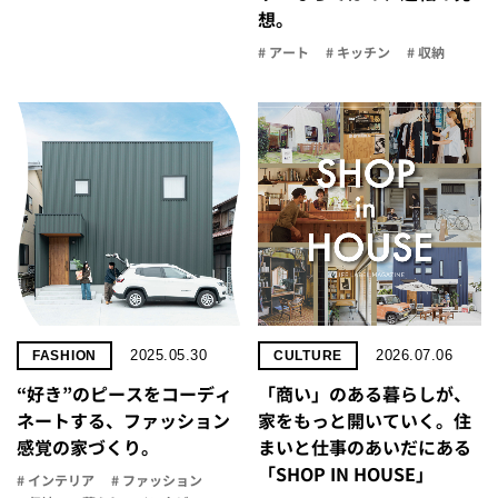
想。
# アート
# キッチン
# 収納
2025.05.30
2026.07.06
FASHION
CULTURE
“好き”のピースをコーディ
「商い」の​ある​暮らしが、​
ネートする、ファッション
家を​もっと​開いていく。​住
感覚の家づくり。
まいと​仕事の​あいだに​ある​
「SHOP IN HOUSE」
# インテリア
# ファッション