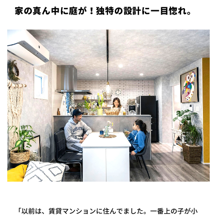
家の真ん中に庭が！独特の設計に一目惚れ。
プライ
バシー
ポリシ
ー
採用情
報
「以前は、賃貸マンションに住んでました。一番上の子が小