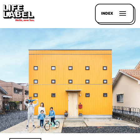
INDEX
記事を
探す
LL
MAGAZIN
HOUSE
LINE-
UP