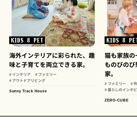
KIDS & PET
KIDS & PE
海外インテリアに彩られた、趣
猫も家族の
味と子育てを両立できる家。
ものびのび
家。
# インテリア
# ファミリー
# アウトドアリビング
# ファミリー
# 
# 暮らしのインタ
Sunny Track House
ZERO-CUBE