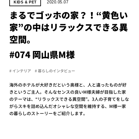
PROJECT
2020.05.07
KIDS & PET
まるでゴッホの家？！“黄色い
WHAT’S
LIFE
家”の中はリラックスできる異
LABEL
空間。
ライフレー
#074 岡山県M様
つ
い
て
も
っ
# インテリア
# 暮らしのインタビュー
はい
いいえ
海外のホテルが大好きだという奥様と、人と違ったものが好
きというご主人。そんなセンスの良いM様夫婦が目指した家
のテーマは、“リラックスできる異空間”。3人の子育てをしな
がらスキを詰め込んだオシャレな空間を維持する、M様一家
会社概
要
の暮らしのストーリーをご紹介します。
企業の
方へ
お問い
合わせ