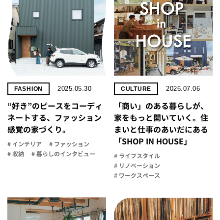
2025.05.30
2026.07.06
FASHION
CULTURE
“好き”のピースをコーディ
「商い」の​ある​暮らしが、​
ネートする、ファッション
家を​もっと​開いていく。​住
感覚の家づくり。
まいと​仕事の​あいだに​ある​
「SHOP IN HOUSE」
# インテリア
# ファッション
# 収納
# 暮らしのインタビュー
# ライフスタイル
# リノベーション
# ワークスペース