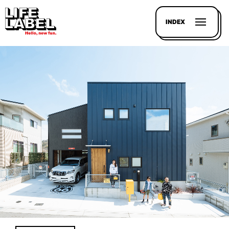
INDEX
記事を
探す
LL
MAGAZIN
HOUSE
LINE-
UP