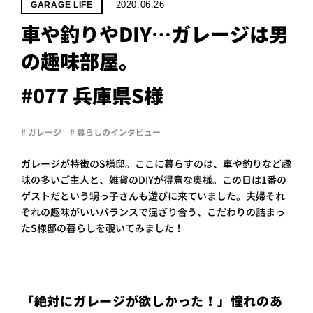
PROJECT
2020.06.26
GARAGE LIFE
車や釣りやDIY…ガレージは男
WHAT’S
LIFE
の趣味部屋。
LABEL
#077 兵庫県S様
ライフレー
# ガレージ
# 暮らしのインタビュー
つ
い
て
も
っ
ガレージが特徴のS様邸。ここに暮らすのは、車や釣りなど趣
はい
味の多いご主人と、雑貨のDIYが得意な奥様。この日は1番の
いいえ
ゲストだという甥っ子さんも遊びに来ていました。夫婦それ
ぞれの趣味がいいバランスで混ざり合う、こだわりの詰まっ
たS様邸の暮らしを覗いてみました！
会社概
要
企業の
方へ
「絶対にガレージが欲しかった！」憧れのあ
お問い
合わせ