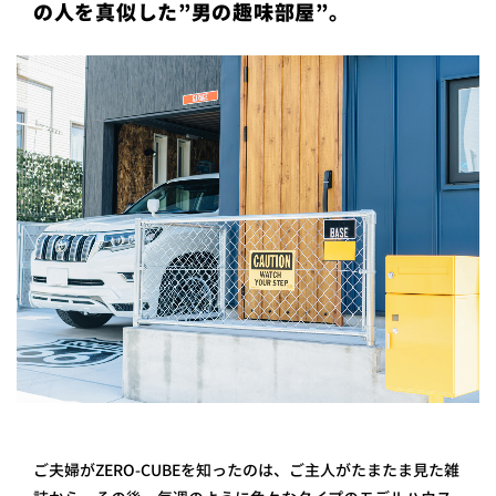
の人を真似した”男の趣味部屋”。
プライ
バシー
ポリシ
ー
採用情
報
ご夫婦がZERO-CUBEを知ったのは、ご主人がたまたま見た雑