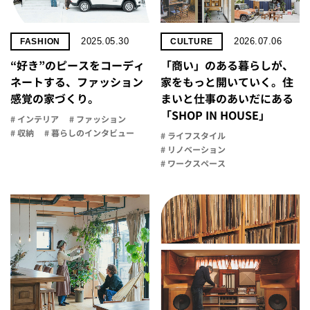
2025.05.30
2026.07.06
FASHION
CULTURE
“好き”のピースをコーディ
「商い」の​ある​暮らしが、​
ネートする、ファッション
家を​もっと​開いていく。​住
感覚の家づくり。
まいと​仕事の​あいだに​ある​
「SHOP IN HOUSE」
# インテリア
# ファッション
# 収納
# 暮らしのインタビュー
# ライフスタイル
# リノベーション
# ワークスペース