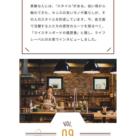
素敵な人には、“スタイル”がある。幼い頃から
プライ
バシー
触れてきた、センスの良いモノや暮らしが、そ
ポリシ
ー
の人のスタイルを形成しています。今、各方面
で活躍する人たちの感性のルーツを探るべく、
採用情
報
「マイスタンダードの履歴書」と題し、ライフ
レーベルのお家でインタビューしました。