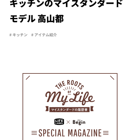
PROJECT
キッチンのマイスタンダード
WHAT’S
モデル 高山都
LIFE
LABEL
# キッチン
# アイテム紹介
ライフレー
つ
い
て
も
っ
はい
いいえ
会社概
要
企業の
方へ
お問い
合わせ