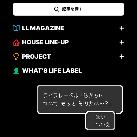
記事を探す
LL MAGAZINE
HOUSE LINE-UP
PROJECT
WHAT’S LIFE LABEL
ライフレーベル「
私
た
ち
に
つ
い
て
も
っ
と
知
り
た
い
…
？
」
はい
いいえ