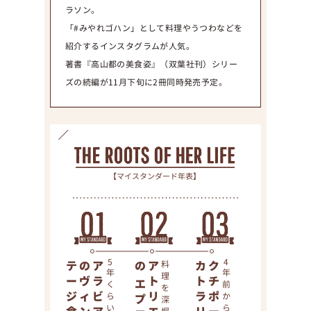
ラソン。
「#みやれゴハン」として料理やうつわなどを
紹介するインスタグラムが人気。
著書『高山都の美食姿』（双葉社刊）シリー
ズの続編が11月下旬に2冊同時発売予定。
【マイスタンダード年表】
テージ食器
のヴィン
アラビア
5
の
アトリエ
料理を深堀り
カトラリー
クチポール
4
年くらい前から
年前から
エプロン