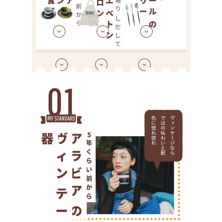
ベトン
しだして
の
器
ヴィン
アラビア
5
年くらい前から
ー
ジ
食
テ
の