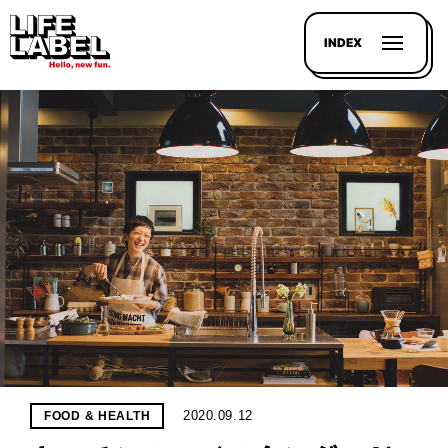
INDEX
記事を
探す
LL
MAGAZIN
HOUSE
LINE-
UP
2020.09.12
FOOD & HEALTH