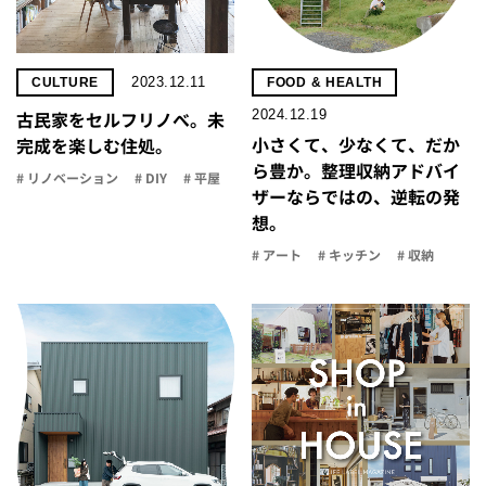
2023.12.11
CULTURE
FOOD & HEALTH
2024.12.19
古民家をセルフリノべ。未
小さくて、少なくて、だか
完成を楽しむ住処。
ら豊か。整理収納アドバイ
# リノベーション
# DIY
# 平屋
ザーならではの、逆転の発
想。
# アート
# キッチン
# 収納