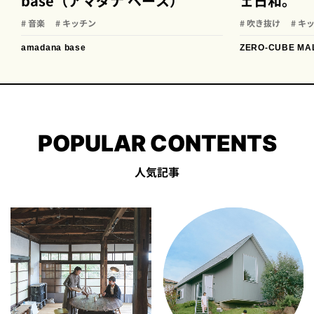
base（アマダナ ベース）
ェ日和。
# 音楽
# キッチン
# 吹き抜け
# キ
amadana base
ZERO-CUBE MA
POPULAR CONTENTS
人気記事