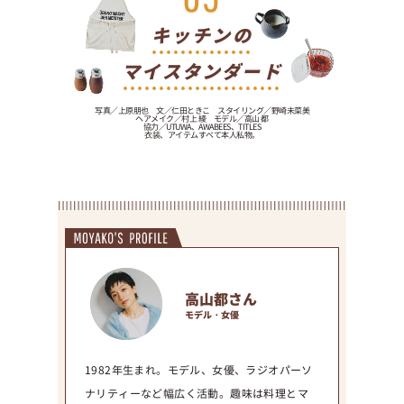
キッチンの
マイスタンダード
写真／上原朋也 文／仁田ときこ スタイリング／野崎未菜美
ヘアメイク／村上 綾 モデル／高山 都
協力／UTUWA、AWABEES、TITLES
衣装、アイテムすべて本人私物。
高山都さん
モデル・女優
1982年生まれ。モデル、女優、ラジオパーソ
ナリティーなど幅広く活動。趣味は料理とマ