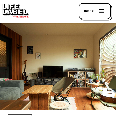
INDEX
記事を
探す
LL
MAGAZIN
HOUSE
LINE-
UP