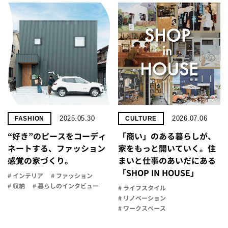
2025.05.30
2026.07.06
FASHION
CULTURE
“好き”のピースをコーディ
「商い」の​ある​暮らしが、​
ネートする、ファッション
家を​もっと​開いていく。​住
感覚の家づくり。
まいと​仕事の​あいだに​ある​
「SHOP IN HOUSE」
# インテリア
# ファッション
# 収納
# 暮らしのインタビュー
# ライフスタイル
# リノベーション
# ワークスペース