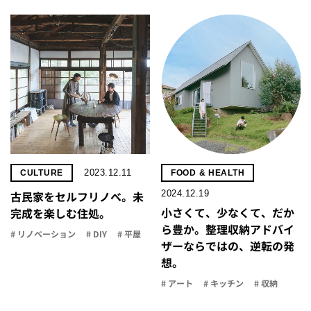
2023.12.11
CULTURE
FOOD & HEALTH
2024.12.19
古民家をセルフリノべ。未
小さくて、少なくて、だか
完成を楽しむ住処。
ら豊か。整理収納アドバイ
# リノベーション
# DIY
# 平屋
ザーならではの、逆転の発
想。
# アート
# キッチン
# 収納