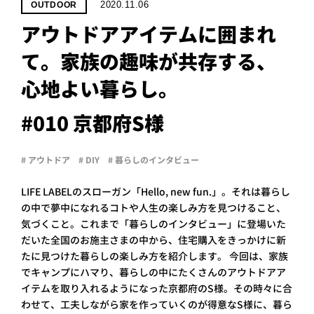
PROJECT
2020.11.06
OUTDOOR
アウトドアアイテムに囲まれ
WHAT’S
LIFE
て。家族の趣味が共存する、
LABEL
心地よい暮らし。
ライフレー
#010 京都府S様
つ
い
て
も
っ
# アウトドア
# DIY
# 暮らしのインタビュー
はい
いいえ
LIFE LABELのスローガン「Hello, new fun.」。それは暮らし
の中で夢中になれるコトや人生の楽しみ方を見つけること、
気づくこと。これまで「暮らしのインタビュー」に登場いた
だいた全国のお施主さまの中から、住宅購入をきっかけに新
会社概
要
たに見つけた暮らしの楽しみ方を紹介します。 今回は、家族
でキャンプにハマり、暮らしの中にたくさんのアウトドアア
企業の
方へ
イテムを取り入れるようになった京都府のS様。その時々に合
お問い
わせて、工夫しながら家を作っていくのが得意なS様に、暮ら
合わせ