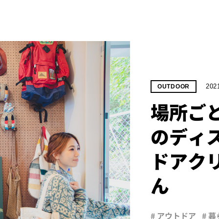
202
OUTDOOR
場所ご
のディ
ドアクリ
ん
# アウトドア
# 暮