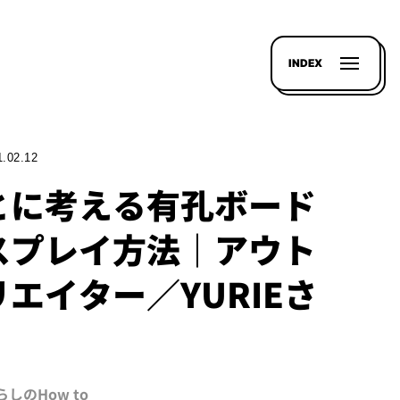
INDEX
1.02.12
とに考える有孔ボード
スプレイ方法｜アウト
エイター／YURIEさ
らしのHow to