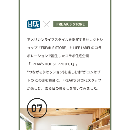
プライ
バシー
ポリシ
ー
採用情
報
アメリカンライフスタイルを提案するセレクトシ
ョップ「FREAK'S STORE」とLIFE LABELのコラ
ボレーションで誕生したコラボ住宅企画
「FREAK'S HOUSE PROJECT」。
"つながる(=セッション)を楽しむ家"がコンセプ
トの
この家を舞台に、FREAK'S STOREスタッフ
が楽しむ、
ある日の暮らしを覗いてみました。