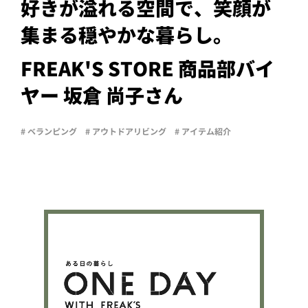
PROJECT
好きが溢れる空間で、笑顔が
集まる穏やかな暮らし。
WHAT’S
LIFE
LABEL
FREAK'S STORE 商品部バイ
ヤー 坂倉 尚子さん
ライフレー
つ
い
て
も
っ
# ベランピング
# アウトドアリビング
# アイテム紹介
はい
いいえ
会社概
要
企業の
方へ
お問い
合わせ