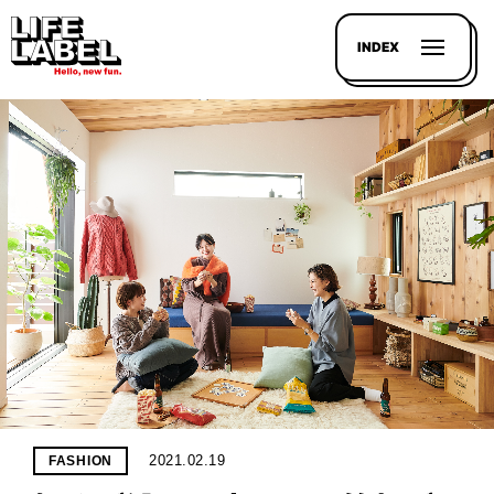
INDEX
記事を
探す
LL
MAGAZIN
HOUSE
LINE-
UP
2021.02.19
FASHION