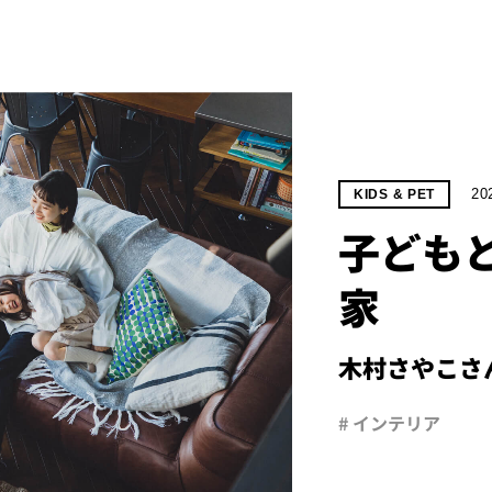
20
KIDS & PET
子ども
家
木村さやこさ
# インテリア