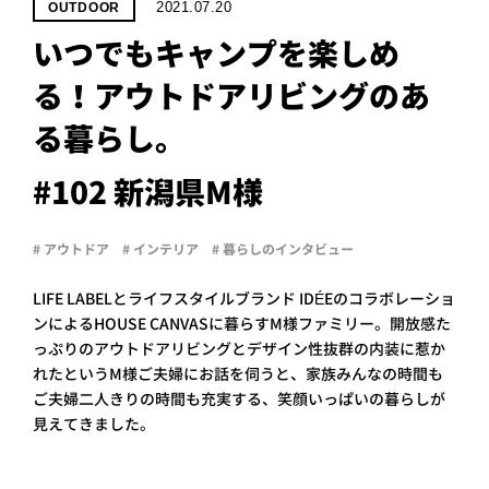
PROJECT
2021.07.20
OUTDOOR
いつでもキャンプを楽しめ
WHAT’S
LIFE
る！アウトドアリビングのあ
LABEL
る暮らし。
ライフレー
#102 新潟県M様
つ
い
て
も
っ
# アウトドア
# インテリア
# 暮らしのインタビュー
はい
いいえ
LIFE LABELとライフスタイルブランド IDÉEのコラボレーショ
ンによるHOUSE CANVASに暮らすM様ファミリー。開放感た
っぷりのアウトドアリビングとデザイン性抜群の内装に惹か
れたというM様ご夫婦にお話を伺うと、家族みんなの時間も
会社概
要
ご夫婦二人きりの時間も充実する、笑顔いっぱいの暮らしが
見えてきました。
企業の
方へ
お問い
合わせ