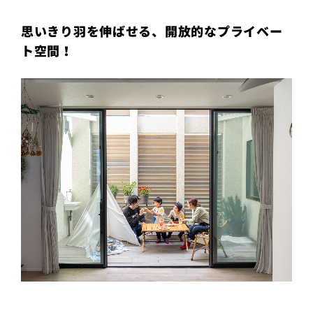
プライ
バシー
思いきり羽を伸ばせる、開放的なプライベー
ポリシ
ー
ト空間！
採用情
報