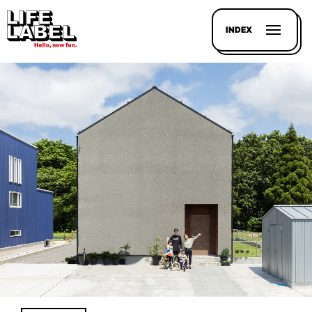
INDEX
記事を
探す
LL
MAGAZIN
HOUSE
LINE-
UP