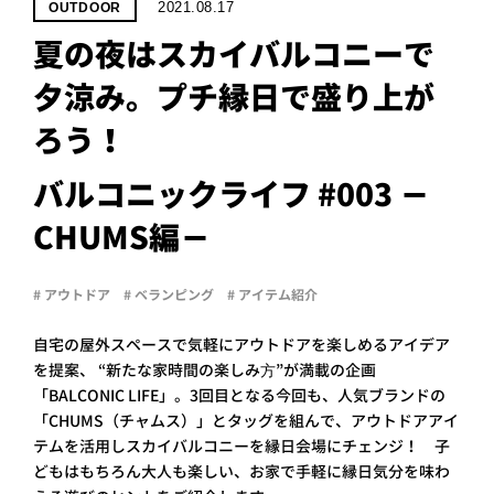
PROJECT
2021.08.17
OUTDOOR
夏の夜はスカイバルコニーで
WHAT’S
LIFE
夕涼み。プチ縁日で盛り上が
LABEL
ろう！
ライフレー
バルコニックライフ #003 －
つ
い
て
も
っ
CHUMS編－
はい
いいえ
# アウトドア
# ベランピング
# アイテム紹介
自宅の屋外スペースで気軽にアウトドアを楽しめるアイデア
を提案、 “新たな家時間の楽しみ⽅”が満載の企画
会社概
「BALCONIC LIFE」。3回目となる今回も、人気ブランドの
要
「CHUMS（チャムス）」とタッグを組んで、アウトドアアイ
企業の
テムを活用しスカイバルコニーを縁日会場にチェンジ！ 子
方へ
どもはもちろん大人も楽しい、お家で手軽に縁日気分を味わ
お問い
合わせ