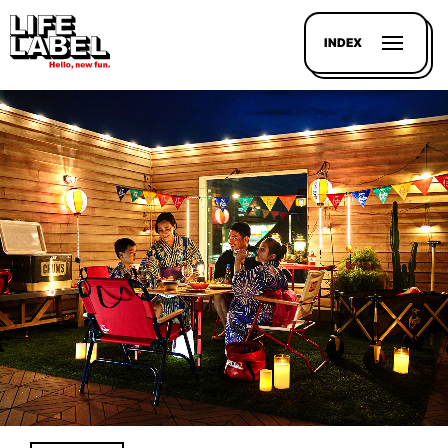
INDEX
記事を
探す
LL
MAGAZIN
HOUSE
LINE-
UP