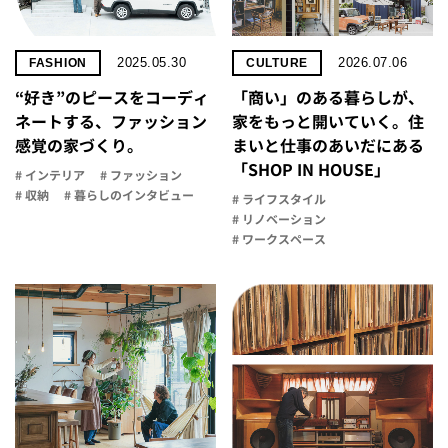
2025.05.30
2026.07.06
FASHION
CULTURE
“好き”のピースをコーディ
「商い」の​ある​暮らしが、​
ネートする、ファッション
家を​もっと​開いていく。​住
感覚の家づくり。
まいと​仕事の​あいだに​ある​
「SHOP IN HOUSE」
# インテリア
# ファッション
# 収納
# 暮らしのインタビュー
# ライフスタイル
# リノベーション
# ワークスペース