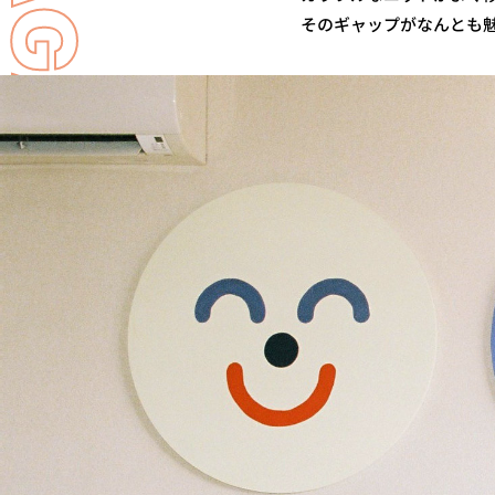
LL MAGAZINE
そのギャップがなんとも