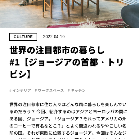
PROJECT
WHAT’S
LIFE
LABEL
2022.04.19
CULTURE
世界の注目都市の暮らし
ライフレー
#1【ジョージアの首都・トリ
つ
い
て
も
っ
ビシ】
はい
いいえ
# インテリア
# ワークスペース
# キッチン
世界の注目都市に住む人々はどんな風に暮らしを楽しんでい
会社概
るのだろう？ 今回、紹介するのはアジアとヨーロッパの間に
要
ある国、ジョージア。「ジョージア？それってアメリカの州
企業の
方へ
のコーヒーで有名なとこ？」とよく間違われるややこしい名
前の国。それが東欧に位置するジョージア。今回はそんなジ
お問い
合わせ