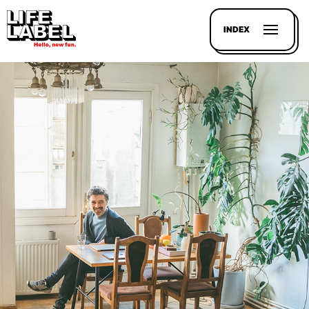
INDEX
記事を
探す
LL
MAGAZIN
HOUSE
LINE-
UP