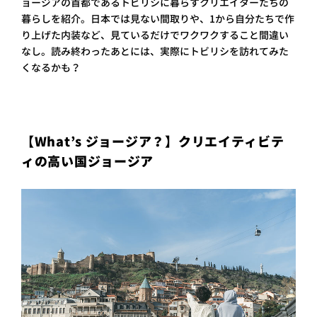
ョージアの首都であるトビリシに暮らすクリエイターたちの
プライ
暮らしを紹介。日本では見ない間取りや、1から自分たちで作
バシー
り上げた内装など、見ているだけでワクワクすること間違い
ポリシ
ー
なし。読み終わったあとには、実際にトビリシを訪れてみた
採用情
くなるかも？
報
【What’s ジョージア？】クリエイティビテ
ィの高い国ジョージア