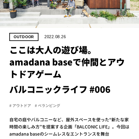
PROJECT
WHAT’S
LIFE
LABEL
2022.08.26
OUTDOOR
ここは大人の遊び場。
ライフレー
amadana baseで仲間とアウ
つ
い
て
も
っ
トドアゲーム
はい
いいえ
バルコニックライフ #006
# アウトドア
# ベランピング
会社概
要
自宅の庭やバルコニーなど、屋外スペースを使った“新たな家
企業の
方へ
時間の楽しみ方”を提案する企画「BALCONIC LIFE」。今回は
お問い
amadana baseのシームレスなエントランスを舞台
合わせ