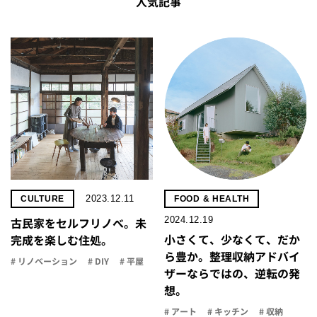
人気記事
2023.12.11
CULTURE
FOOD & HEALTH
2024.12.19
古民家をセルフリノべ。未
小さくて、少なくて、だか
完成を楽しむ住処。
ら豊か。整理収納アドバイ
# リノベーション
# DIY
# 平屋
ザーならではの、逆転の発
想。
# アート
# キッチン
# 収納