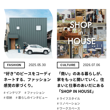
2025.05.30
2026.07.06
FASHION
CULTURE
“好き”のピースをコーディ
「商い」の​ある​暮らしが、​
ネートする、ファッション
家を​もっと​開いていく。​住
感覚の家づくり。
まいと​仕事の​あいだに​ある​
「SHOP IN HOUSE」
# インテリア
# ファッション
# 収納
# 暮らしのインタビュー
# ライフスタイル
# リノベーション
# ワークスペース