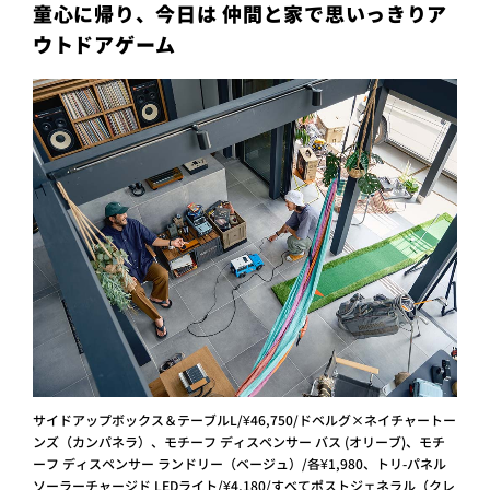
童心に帰り、今日は 仲間と家で思いっきりア
ウトドアゲーム
サイドアップボックス＆テーブルL/¥46,750/ドベルグ×ネイチャートー
ンズ（カンパネラ）、モチーフ ディスペンサー バス (オリーブ)、モチ
ーフ ディスペンサー ランドリー（ベージュ）/各¥1,980、トリ-パネル
ソーラーチャージド LEDライト/¥4,180/すべてポストジェネラル（クレ