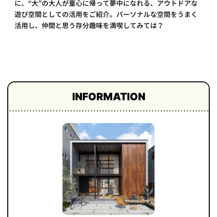
に、“大”の大人が童心に帰って夢中になれる、アウトドアな
プライ
遊び空間としての活用をご紹介。パーソナルな空間をうまく
バシー
ポリシ
活用し、仲間と思う存分趣味を満喫してみては？
ー
採用情
報
INFORMATION