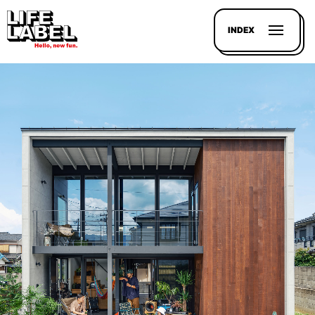
INDEX
記事を
探す
LL
MAGAZIN
HOUSE
LINE-
UP