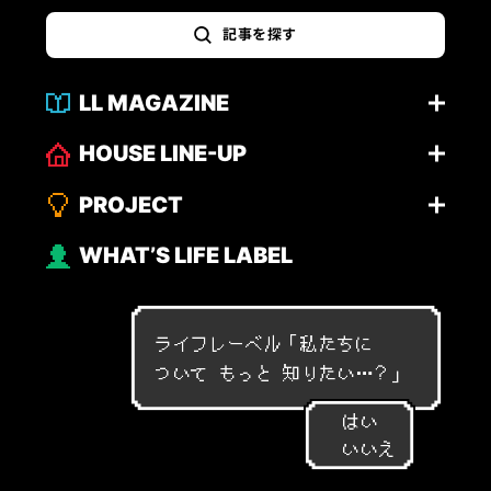
記事を探す
LL MAGAZINE
HOUSE LINE-UP
PROJECT
WHAT’S LIFE LABEL
ライフレーベル「
私
た
ち
に
つ
い
て
も
っ
と
知
り
た
い
…
？
」
はい
いいえ