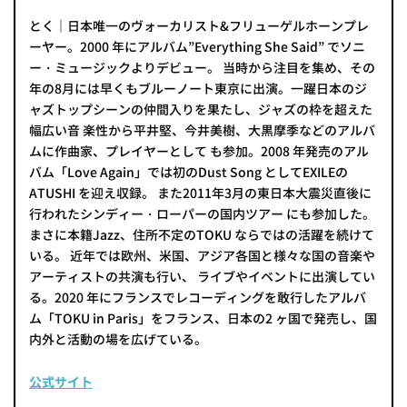
とく｜日本唯一のヴォーカリスト&フリューゲルホーンプレ
ーヤー。2000 年にアルバム”Everything She Said” でソニ
ー・ミュージックよりデビュー。 当時から注目を集め、その
年の8月には早くもブルーノート東京に出演。一躍日本のジ
ャズトップシーンの仲間入りを果たし、ジャズの枠を超えた
幅広い音 楽性から平井堅、今井美樹、大黒摩季などのアルバ
ムに作曲家、プレイヤーとして も参加。2008 年発売のアル
バム「Love Again」では初のDust Song としてEXILEの
ATUSHI を迎え収録。 また2011年3月の東日本大震災直後に
行われたシンディー・ローパーの国内ツアー にも参加した。
まさに本籍Jazz、住所不定のTOKU ならではの活躍を続けて
いる。 近年では欧州、米国、アジア各国と様々な国の音楽や
アーティストの共演も行い、 ライブやイベントに出演してい
る。2020 年にフランスでレコーディングを敢行したアルバ
ム「TOKU in Paris」をフランス、日本の2 ヶ国で発売し、国
内外と活動の場を広げている。
公式サイト