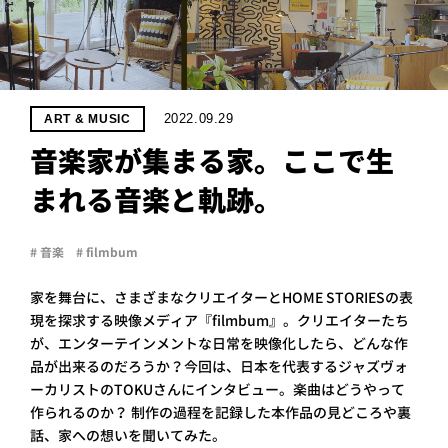
PROJECT
WHAT’S
LIFE
LABEL
2022.09.29
ART & MUSIC
音楽家が集まる家。ここで生
ライフレー
まれる音楽と軌跡。
つ
い
て
も
っ
はい
# 音楽
# filmbum
いいえ
家を舞台に、さまざまなクリエイターとHOME STORIESの表
現を探求する映像メディア『filmbum』。クリエイターたち
が、エンターテインメントな日常を映像化したら、どんな作
会社概
要
品が出来るのだろうか？今回は、日本を代表するジャズヴォ
ーカリストのTOKUさんにインタビュー。楽曲はどうやって
企業の
方へ
作られるのか？ 制作の過程を記録した本作品の見どころや裏
お問い
話、家への想いを聞いてみた。
合わせ