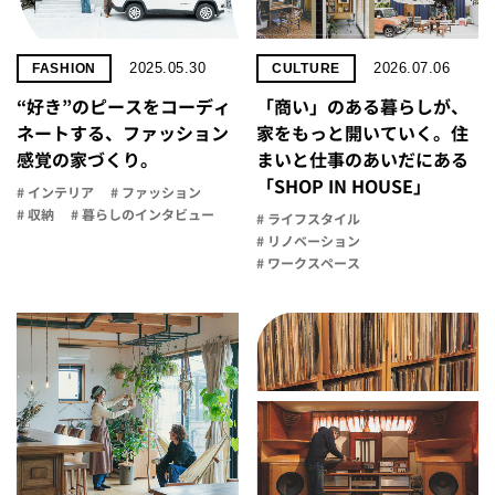
2025.05.30
2026.07.06
FASHION
CULTURE
“好き”のピースをコーディ
「商い」の​ある​暮らしが、​
ネートする、ファッション
家を​もっと​開いていく。​住
感覚の家づくり。
まいと​仕事の​あいだに​ある​
「SHOP IN HOUSE」
# インテリア
# ファッション
# 収納
# 暮らしのインタビュー
# ライフスタイル
# リノベーション
# ワークスペース