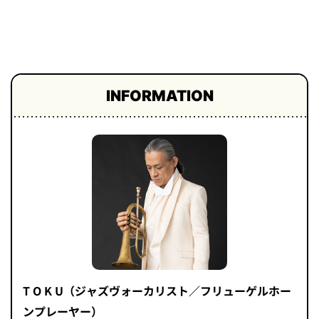
プライ
バシー
ポリシ
ー
採用情
報
INFORMATION
T O K U（ジャズヴォーカリスト／フリューゲルホー
ンプレーヤー）