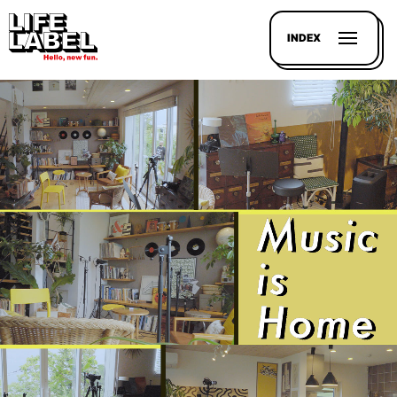
INDEX
記事を
探す
LL
MAGAZIN
HOUSE
LINE-
UP