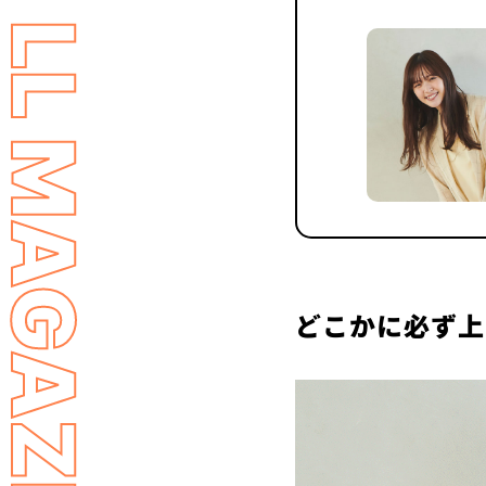
LL MAGAZINE
どこかに必ず上