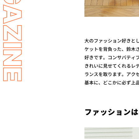
LL MAGAZINE
大のファッション好きとし
ケットを背負った、鈴木さ
好きです。コンサバティ
きれいに見せてくれるレ
ランスを取ります。アク
基本に、どこかに必ず上
ファッションは