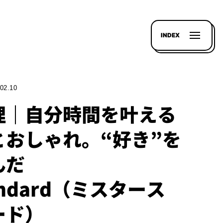
INDEX
02.10
理｜自分時間を叶える
とおしゃれ。“好き”を
んだ
andard（ミスタース
ード）