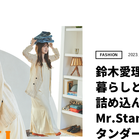
2023.
FASHION
鈴木愛
暮らし
詰め込
Mr.St
タンダ