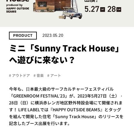
PROJECT
WHAT’S
LIFE
LABEL
2023.05.20
PRODUCT
ミニ「Sunny Track House」
ライフレー
へ遊びに来ない？
つ
い
て
も
っ
はい
# アウトドア
# 音楽
# アート
いいえ
今年も、⽇本最⼤級のサーフカルチャーフェスティバル
「GREENROOM FESTIVALʼ23」が、2023年5月27日（土）・
28日（日）に横浜赤レンガ地区野外特設会場にて開催されま
会社概
要
す！ LIFE LABELでは『HAPPY OUTSIDE BEAMS』とタッグ
を組んで開発した住宅「Sunny Track House」のリリースを
企業の
方へ
記念したブース出展を行います。
お問い
合わせ