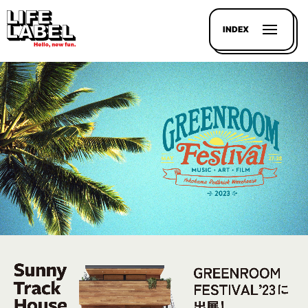
INDEX
記事を
探す
LL
MAGAZIN
HOUSE
LINE-
UP