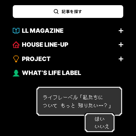
記事を探す
LL MAGAZINE
HOUSE LINE-UP
PROJECT
WHAT’S LIFE LABEL
ライフレーベル「
私
た
ち
に
つ
い
て
も
っ
と
知
り
た
い
…
？
」
はい
いいえ