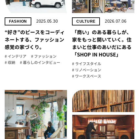
2025.05.30
2026.07.06
FASHION
CULTURE
“好き”のピースをコーディ
「商い」の​ある​暮らしが、​
ネートする、ファッション
家を​もっと​開いていく。​住
感覚の家づくり。
まいと​仕事の​あいだに​ある​
「SHOP IN HOUSE」
# インテリア
# ファッション
# 収納
# 暮らしのインタビュー
# ライフスタイル
# リノベーション
# ワークスペース