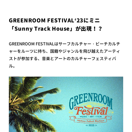
プライ
バシー
ポリシ
ー
GREENROOM FESTIVAL‘23にミニ
採用情
「Sunny Track House」が出現！？
報
GREENROOM FESTIVALはサーフカルチャー・ビーチカルチ
ャーをルーツに持ち、 国籍やジャンルを飛び越えたアーティ
ストが参加する、音楽とアートのカルチャーフェスティバ
ル。