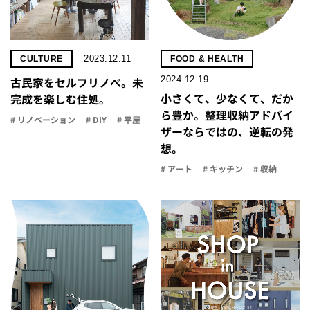
2023.12.11
CULTURE
FOOD & HEALTH
2024.12.19
古民家をセルフリノべ。未
小さくて、少なくて、だか
完成を楽しむ住処。
ら豊か。整理収納アドバイ
# リノベーション
# DIY
# 平屋
ザーならではの、逆転の発
想。
# アート
# キッチン
# 収納